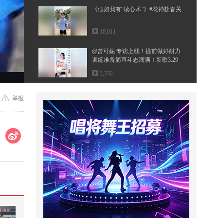
《假如我有“读心术”》#花神赴春关
10,011
@曾可妮 专访上线！提前做好耐力
训练准备简直斗志满满！新歌3.29
即...
2,732
妈妈粗心大意给萌娃拿错了雨伞结
举报
果萌娃的做法太意外了
3,961
萌娃在外面突遇冰雹如何安全躲避
呢
1,542
“久有凌云志，重上井冈山”——全
彩影像还原毛主席65年故地之行
3,807