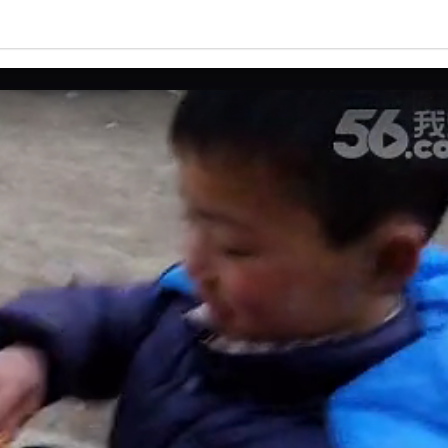
亮度
标准
饱和度
100