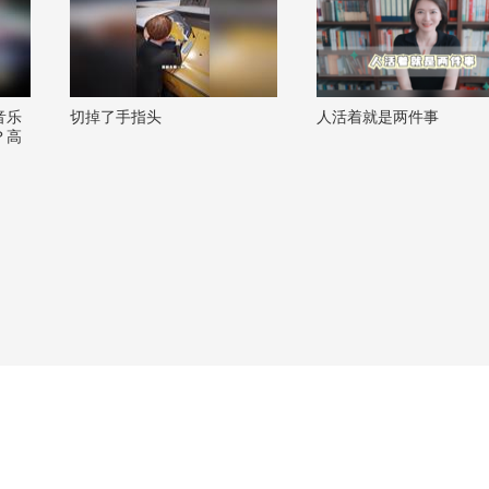
音乐
切掉了手指头
人活着就是两件事
？高
攻略！
风舞
畅酷酷
#OM
就潮了
6秋