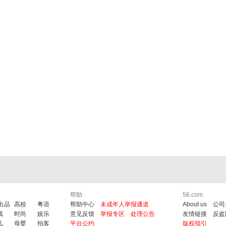
帮助
56.com
6出品
高校
粤语
帮助中心
未成年人举报通道
About us
公司
戏
时尚
娱乐
意见反馈
举报专区
处理公告
友情链接
反盗
儿
母婴
拍客
平台公约
版权指引