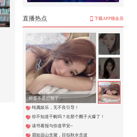
207. 打飞滴都要来吃的重庆猪脚饭
巨耙巨糯香晕了！
2,887
直播热点
下载APP领会员
《Super学校》
1,997
诸葛亮娶妻，竟然是丑女人
408
【X舞翻跳赛道】两位推荐官合体#
2026关注流舞蹈大赛 @张朝阳 @
阿...
61.3万
你是不是想我了
【一键解锁潮生活】欢迎收看高精
纯属娱乐，无不良引导！
力人群看赛文婷演唱会的vlog｜两
你不知道千帆吗？在那个圈子火爆了！
天...
38,946
读书看报与你道早安~
当端午节遇见高尔夫
眉如远山含黛，目似秋水含波