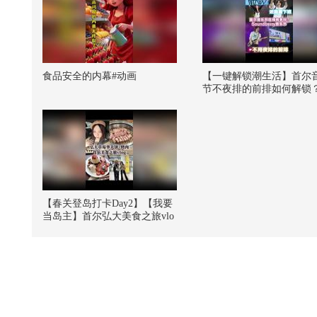
食品安全的内幕#动画
【一键解锁潮生活】首尔
节不夜排的前排如何解锁
阳kintex超近距离接下班
@张朝阳 @狐言岁语 @国
乐狐 @潮流生活狐 @阿
的 @一只飞鸿 @KPOP狐 
G你夏到我了 #一不小心
#地球online秋关副本 #202
季搜狐视频关注流大会
【春关登岛打卡Day2】【我要
当岛主】首尔弘大美食之旅vlo
g！#2026春季搜狐视频关注流
大会 #欢迎登陆春关岛