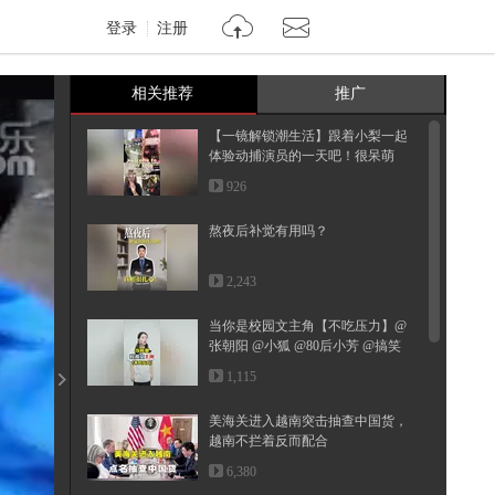
登录
注册
相关推荐
推广
【一镜解锁潮生活】跟着小梨一起
体验动捕演员的一天吧！很呆萌
哦！...
926
熬夜后补觉有用吗？
2,243
当你是校园文主角【不吃压力】@
张朝阳 @小狐 @80后小芳 @搞笑
狐
1,115
美海关进入越南突击抽查中国货，
越南不拦着反而配合
6,380