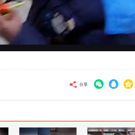
对比度
100
标清
倍速
分享: