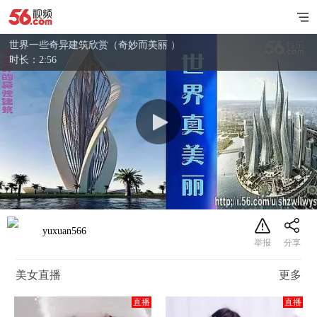
世界一些奇异建筑欣赏（奇妙而美丽 ）
时长：2:56
yuxuan566
美女直播
更多
直播
直播