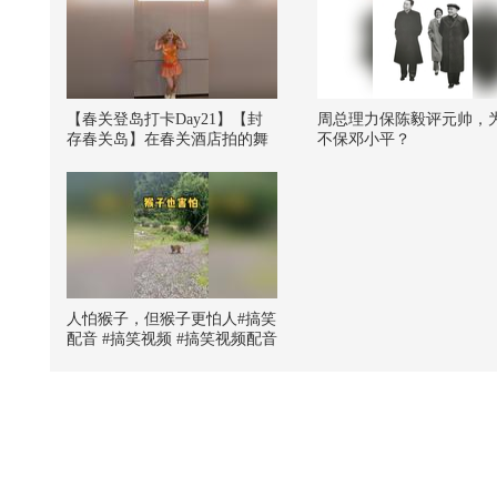
【春关登岛打卡Day21】【封
周总理力保陈毅评元帅，
存春关岛】在春关酒店拍的舞
不保邓小平？
蹈视频被原唱泰国女团pixxie官
号转发到主页里了啊啊啊果然
春关是我的幸运星！#2026春季
搜狐视频关注流大会 #欢迎登
陆春关岛 #2026关注流舞蹈大
赛 @KPOP狐 @举个栗子ccc @
小丸子rowanwan @摩卡星冰兔
@素部鸟_推广图文版 @老公
王JEPUNG_QF @痘肤西施 @
人怕猴子，但猴子更怕人#搞笑
张朝阳 @涛姐是女神 @阿畅酷
配音 #搞笑视频 #搞笑视频配音
酷的
#搞笑是一种贡献 #笑花笑草上
线ing @小狐 @搞笑狐 @张朝
阳