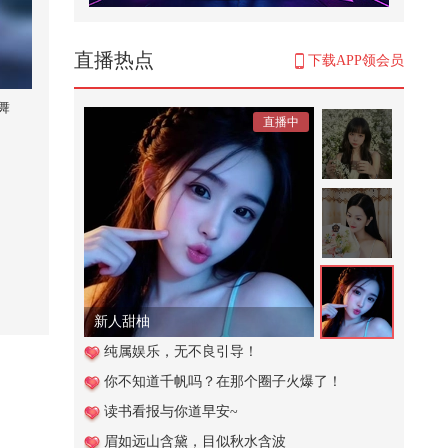
车速不一般，认识三天，就可以生
孩子
22,171
直播热点
下载APP领会员
阻止餐厅不文明行为 #小游戏
舞
直播中
260
保持低调，避免危险#小游戏
3,991
周启生，天长地久，户外弹唱#春
日好景当歌
820
新人甜柚
历史上神奇消失的五个人
纯属娱乐，无不良引导！
你不知道千帆吗？在那个圈子火爆了！
721
读书看报与你道早安~
【关注流星舞银河-江苏分赛区】团
眉如远山含黛，目似秋水含波