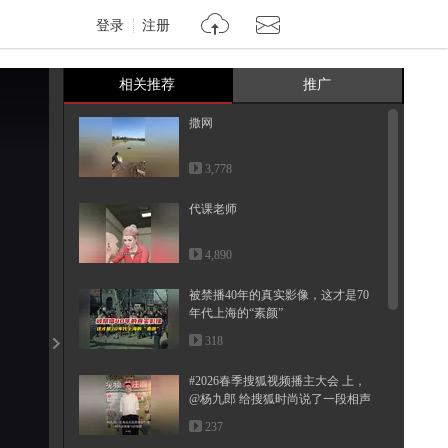
登录
注册
相关推荐
推广
撒网
3,778
代课老师
4,890
被禁播40年的真实影像，这才是70
年代上海的“素颜”
318
#2026春季搜狐视频播主大会 上，
@杨九郎 给搜狐时尚说了一段相声
~...
237