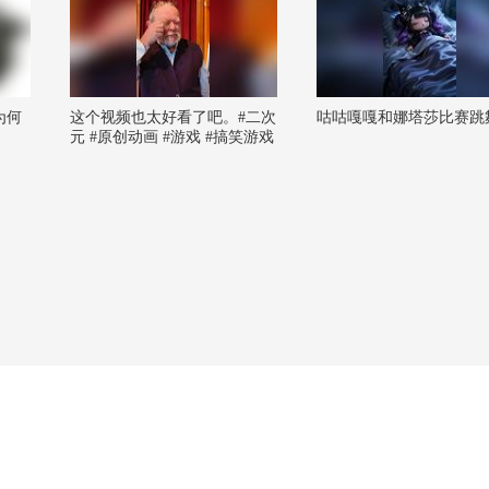
为何
这个视频也太好看了吧。#二次
咕咕嘎嘎和娜塔莎比赛跳
元 #原创动画 #游戏 #搞笑游戏
#AI