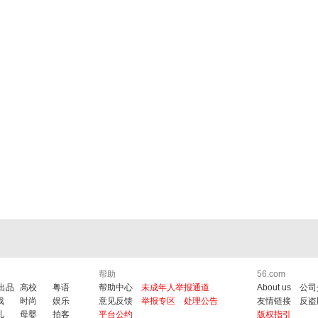
帮助
56.com
6出品
高校
粤语
帮助中心
未成年人举报通道
About us
公司
戏
时尚
娱乐
意见反馈
举报专区
处理公告
友情链接
反盗
儿
母婴
拍客
平台公约
版权指引