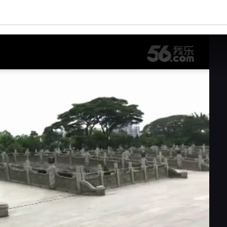
亮度
标准
饱和度
100