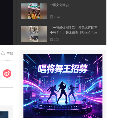
中国文化常识
2,545
【一镜解锁潮生活】考完试直接飞
小韩？！小韩之旅倒计时day1！go
go...
292
长沙路演赛冠军组 | 全程高燃夯爆
举报
啦！“考研team”组带来《Hands u...
57,716
户外捕鱼：小伙为了捕鱼将全身裹
满泥巴
89,170
人生的三道门，你选择？
6,273