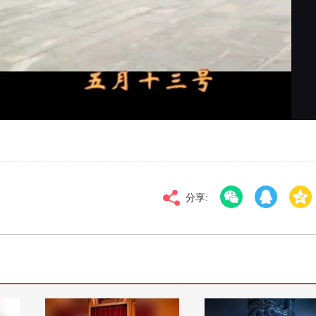
对比度
100
高清
倍速
分享: