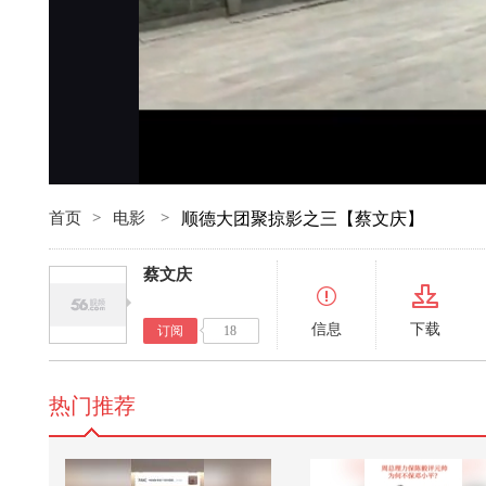
首页
>
电影
>
顺德大团聚掠影之三【蔡文庆】
蔡文庆
信息
下载
订阅
18
热门推荐