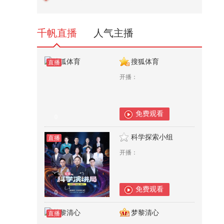
体组-亚军 获奖组合幸运曲奇饼！...
133
千帆直播
人气主播
搜狐体育
直播
开播：
免费观看
0
科学探索小组
直播
开播：
免费观看
0
梦黎清心
直播