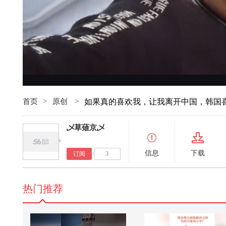
首页
>
原创
>
如果真的喜欢我，让我离开中国，韩国
乄草薙京乄
信息
下载
订阅
3
热门推荐