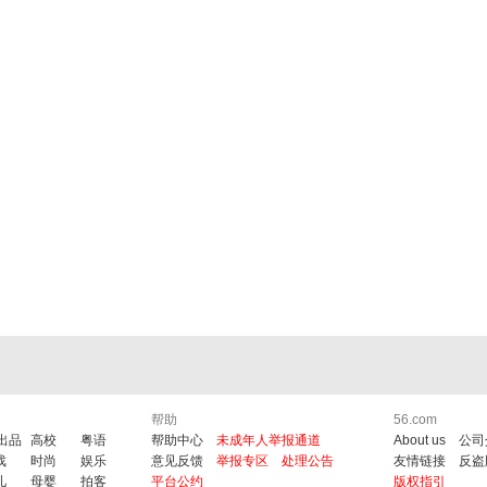
帮助
56.com
6出品
高校
粤语
帮助中心
未成年人举报通道
About us
公司
戏
时尚
娱乐
意见反馈
举报专区
处理公告
友情链接
反盗
儿
母婴
拍客
平台公约
版权指引