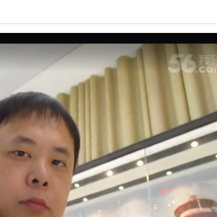
亮度
标准
饱和度
100