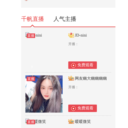
定，@climber 周松 通过极限会客...
548
千帆直播
人气主播
JD-nini
直播
开播：
免费观看
0
网友幽大幽幽幽幽
直播
开播：
免费观看
0
暖暖微笑
直播