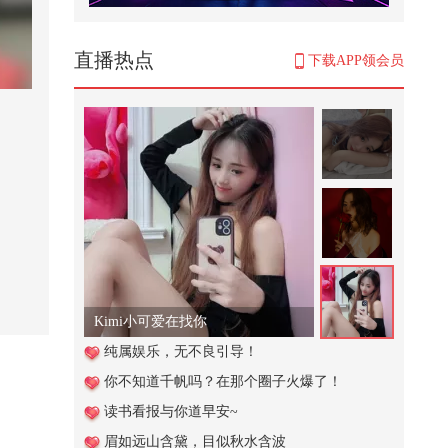
谁懂青春期的男生有多能吃@搞笑
狐 @80后小芳 @小狐 @张朝阳
287
直播热点
下载APP领会员
#快成长计划 #影画演绎未来之星
刚好路过，看到这个小女孩也太调
皮...
536
海边遇到馆长一起玩，寻找光头卡
片，奶龙、雪王、假面、一拳超人
2,868
竟然现场看到了麒麟！！太爽
了！！#2026春季搜狐视频关注流
大会
6,408
Kimi小可爱在找你
杜特尔特阵营秘密求和被拒，小马
纯属娱乐，无不良引导！
科斯铁了心要斩草除根
你不知道千帆吗？在那个圈子火爆了！
667
读书看报与你道早安~
从极高海拔的忐忑到安全回家的笃
眉如远山含黛，目似秋水含波