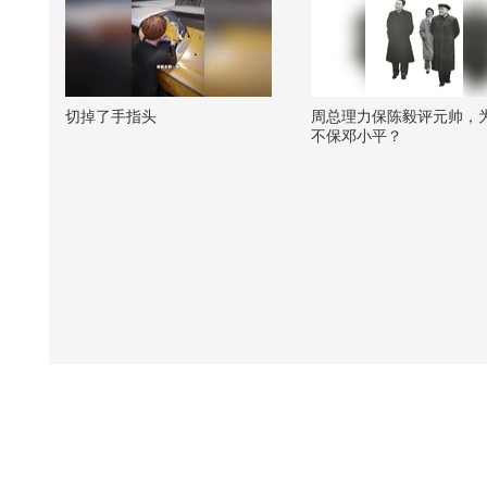
切掉了手指头
周总理力保陈毅评元帅，
不保邓小平？