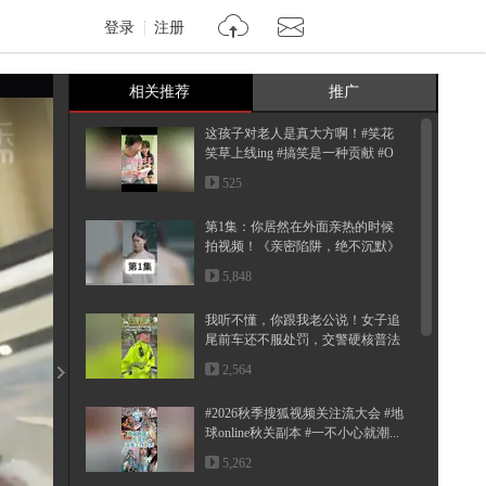
登录
注册
相关推荐
推广
这孩子对老人是真大方啊！#笑花
笑草上线ing #搞笑是一种贡献 #O
MG...
525
第1集：你居然在外面亲热的时候
拍视频！《亲密陷阱，绝不沉默》
5,848
我听不懂，你跟我老公说！女子追
尾前车还不服处罚，交警硬核普法
2,564
#2026秋季搜狐视频关注流大会 #地
球online秋关副本 #一不小心就潮...
5,262