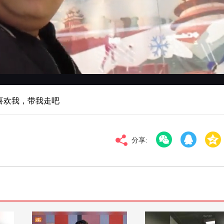
对比度
100
高清
倍速
喜欢我，带我走吧
分享: