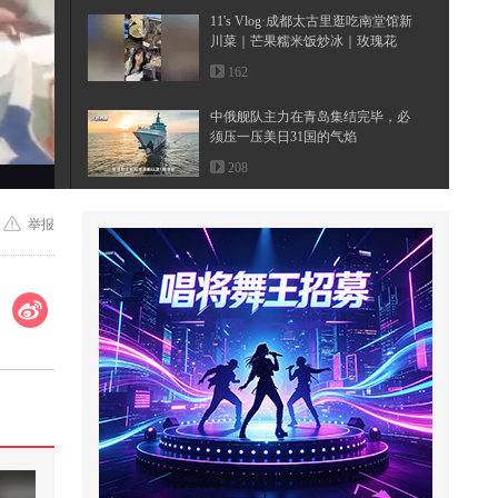
11's Vlog·成都太古里逛吃南堂馆新
川菜｜芒果糯米饭炒冰｜玫瑰花
虾...
162
中俄舰队主力在青岛集结完毕，必
须压一压美日31国的气焰
208
心梗其实可以避免，只是很多时候
举报
都被忽略了。#全民健康素养提升
@...
1,704
糖尿病的危害有哪些？生活中应该
如何预防@张朝阳 @健康狐 @儿科
马...
9,911
当你的朋友在打暑假工@搞笑狐 @
张朝阳 @小狐
1,134