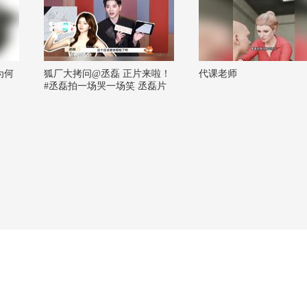
为何
狐厂大拷问️@丞磊 正片来啦！
代课老师
#丞磊拍一场哭一场笑 丞磊片
场原来是跳着拍的，一场哭一
场笑一阵一阵的，就这么拿捏
演出了夏侯澹张三不同的情绪
变化!#丞磊说王楚然修图不用p
脸 摄影师丞磊认证，模特王楚
然是不用p脸的权威，丞磊拍照
修图包后期，王楚然也是很善
良，怕丞磊累着直接长成不用p
脸的样子#丞磊 @张朝阳 @一
只飞鸿#丞磊拍一场哭一场笑 #