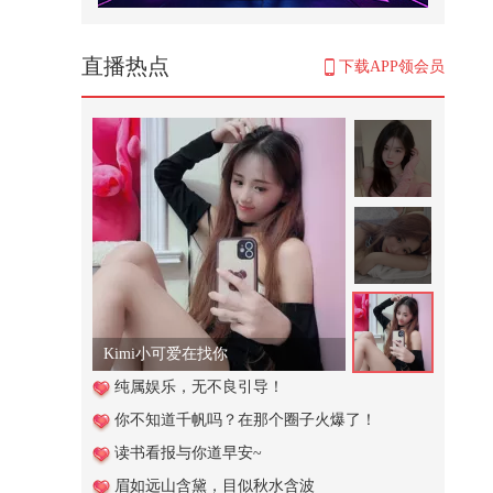
直播热点
下载APP领会员
Kimi小可爱在找你
纯属娱乐，无不良引导！
你不知道千帆吗？在那个圈子火爆了！
读书看报与你道早安~
眉如远山含黛，目似秋水含波