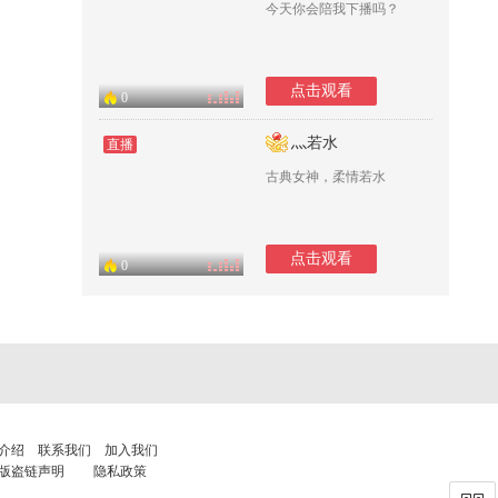
今天你会陪我下播吗？
点击观看
0
灬若水
直播
古典女神，柔情若水
点击观看
0
介绍
联系我们
加入我们
版盗链声明
隐私政策