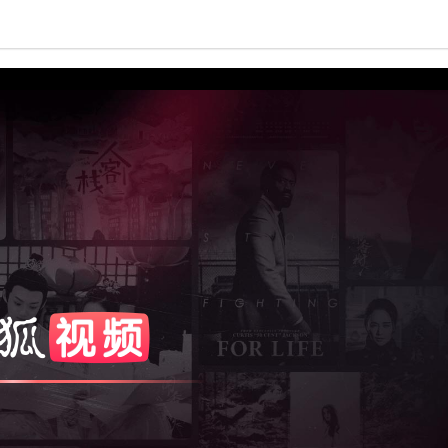
亮度
标准
饱和度
100