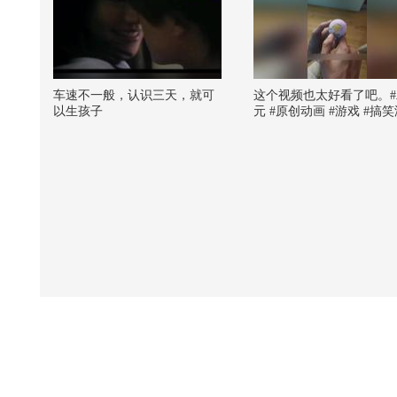
车速不一般，认识三天，就可
这个视频也太好看了吧。#
以生孩子
元 #原创动画 #游戏 #搞
#AI