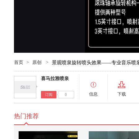
首页
>
原创
>
景观喷泉旋转喷头效果——专业音乐喷
喜马拉雅喷泉
信息
下载
订阅
0
热门推荐