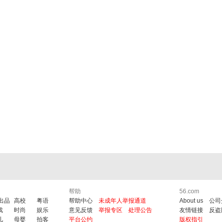
帮助
56.com
6出品
高校
粤语
帮助中心
未成年人举报通道
About us
公司
戏
时尚
娱乐
意见反馈
举报专区
处理公告
友情链接
反盗
儿
母婴
拍客
平台公约
版权指引