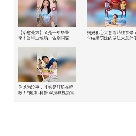
【治愈处方】又是一年毕业
妈妈粗心大意给萌娃拿错
季！当毕业散场、告别同窗
伞结果萌娃的做法太意外
时，就听《凤凰花开的路口》#
音乐玩家召集令 #我的音乐处
方 #关注流高考云助力 @张朝
阳 @阿畅酷酷的 @音乐狐
你以为没事，其实是肝脏在呼
救！#健康#科普 @搜狐视频官
方小助手 @王桂真营养师 @姚
叔和李阿姨 @健康狐 @妇产科
王贵芳医生 @临床药师孙业欣
@努力学习的总结侠 @Jojo医
生 @小狐 @普外耿医生 @小
马同学努力吖 @在下散财 @张
朝阳 @皮肤科周星医生 @嘿凤