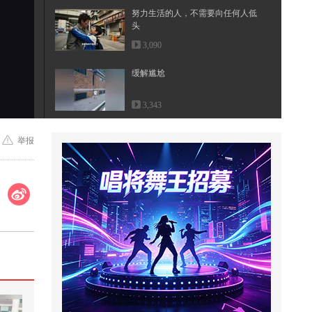
努力生活的人，不需要向任何人低
头
3,090
缓解尴尬
3,343
为艺术献身的女神詹妮弗·康纳利，
举报
幻视老婆人间尤物
2,841
中国文化常识
2,582
今天挑战小朋友版本的男生女生向
前冲，实在是太难啦！@搜狐体育
@...
1,286