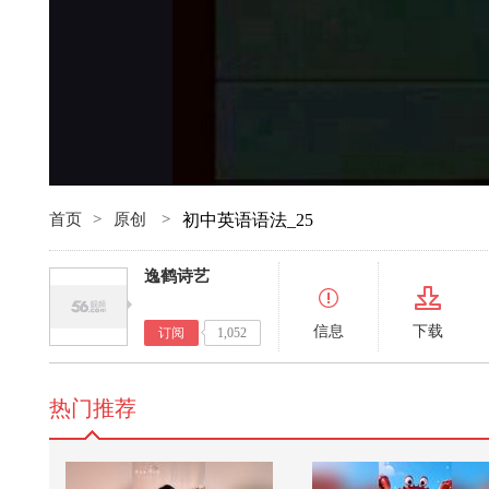
首页
>
原创
>
初中英语语法_25
逸鹤诗艺
信息
下载
订阅
1,052
热门推荐