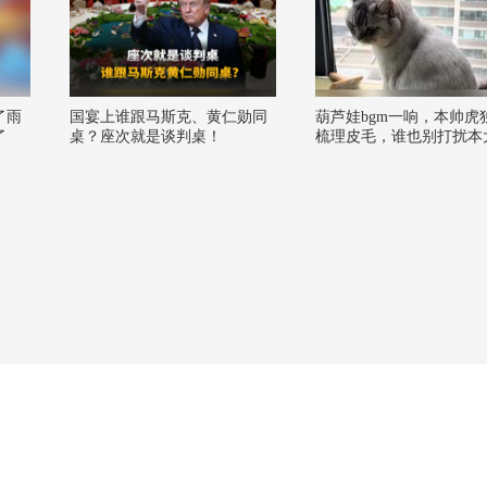
了雨
国宴上谁跟马斯克、黄仁勋同
葫芦娃bgm一响，本帅虎
了
桌？座次就是谈判桌！
梳理皮毛，谁也别打扰本
精致时刻@小狐 @努力学
总结侠 @宠物狐 @阿畅
@小丰本丰 #萌宠来啦