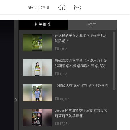
登录
注册
相关推荐
推广
什么样的子女才孝顺？怎样养儿才
能防老？
7,836
当你是校园文主角【不吃压力】@
张朝阳 @小狐 @80后小芳 @搞笑
狐
1,133
《假如我有“读心术”》#花神赴春关
10,077
coco回忆与谢贤交往细节 称其卖劳
斯莱斯帮她填窟窿
17,251