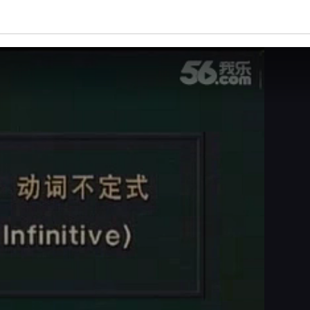
亮度
标准
饱和度
100