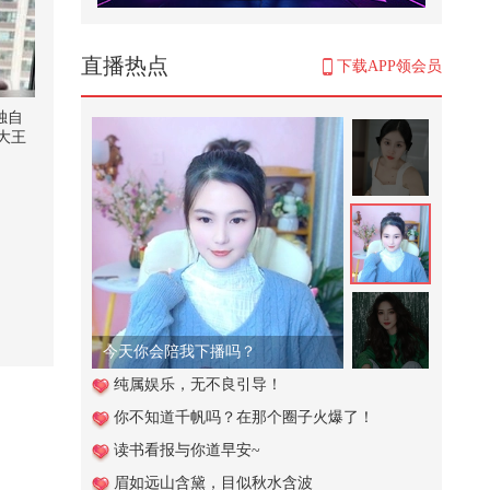
糖尿病的危害有哪些？生活中应该
如何预防@张朝阳 @健康狐 @儿科
马...
10,016
直播热点
下载APP领会员
敬请期待我们doter随机舞蹈（贴钱
版）【一镜解锁潮生活】#一不小
独自
心...
大王
85
习的
酷酷的
老虎大战巨型野猪,战况激烈,谁才
是最后的胜利者?
38,189
【刘珈彤｜亿点不一样】别笑你也
过不了第二关！失眠剪了个花絮！
忙...
1,536
今天你会陪我下播吗？
离婚单干，前夫家彻底塌了 （55）
纯属娱乐，无不良引导！
你不知道千帆吗？在那个圈子火爆了！
2,127
读书看报与你道早安~
首尔盼了三个月，中国终于松口，
眉如远山含黛，目似秋水含波