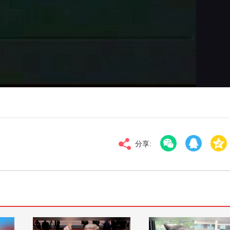
对比度
100
标清
倍速
分享: