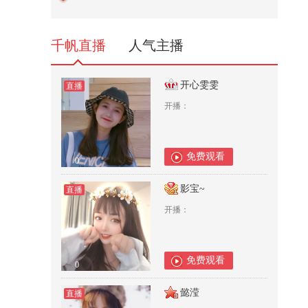
李在明心急如焚，求中国给个准话
5,935
千帆直播
人气主播
开心雯雯
直播
开播：
免费观看
0
影宝~
直播
开播：
免费观看
0
懿滢
直播