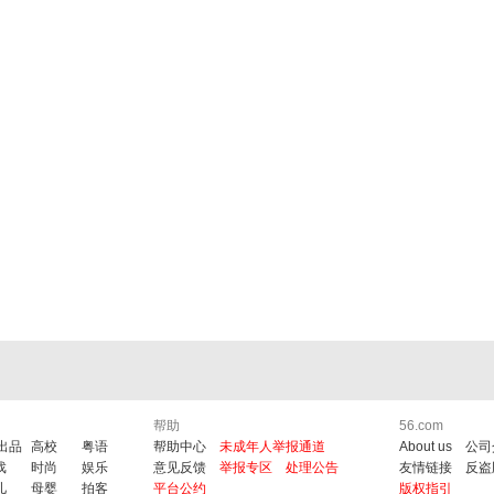
帮助
56.com
6出品
高校
粤语
帮助中心
未成年人举报通道
About us
公司
戏
时尚
娱乐
意见反馈
举报专区
处理公告
友情链接
反盗
儿
母婴
拍客
平台公约
版权指引