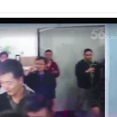
亮度
标准
饱和度
100