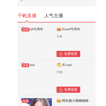
@搞笑狐 @80后小芳 @小狐
28,369
千帆直播
人气主播
Kimi8号周年
直播
开播：
免费观看
0
JD-nini
直播
开播：
免费观看
0
网友幽大幽幽幽幽
直播