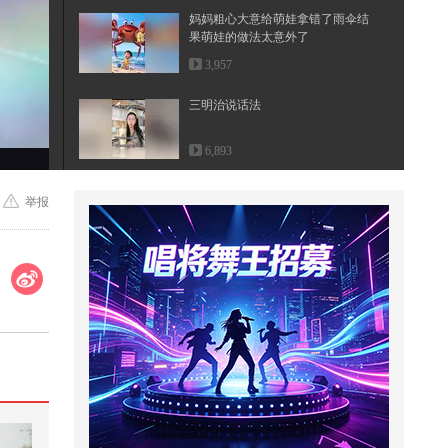
妈妈粗心大意给萌娃拿错了雨伞结
果萌娃的做法太意外了
3,957
三明治说话法
6,893
当你是校园文主角【不吃压力】@
举报
张朝阳 @小狐 @80后小芳 @搞笑
狐
1,114
#2026春季搜狐视频关注流大会 就
你嘴硬，难道我就没有武器嘛
1,339
麻烦给我的爱人来一杯mojito #被国
风硬控了
38.6万