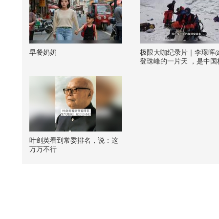
早餐奶奶
极限大咖纪录片｜李璟晖
登珠峰的一片天 ，是中国
户外与高海拔攀登领域的
者，也是长期行走在雪山
壁与荒野之间的探索者。
专业的判断、稳定的行动
对自然的敬畏，持续诠释
限探索背后的勇气、热爱
念。本支视频记录了李璟
雪山环境中结组攀登、穿
叶剑英看到常委排名，说：这
雪岩壁的真实瞬间，险峻
万万不行
与坚定背影交织，展现出
者面对未知时的专注与坚
山海共赴，探索向新，让
一起走近李璟晖的极限之
@张朝阳 @狐克斯姐 @晏
财经观察 @小水快跑SOHU
搜狐垂钓 @搜狐跑步 @
育 @摸鱼兄弟 @白日梦想