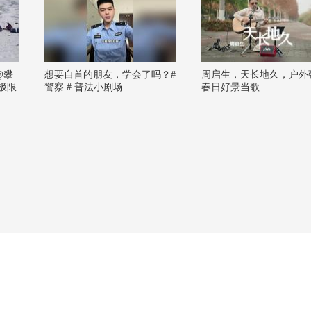
@攀
想要自首的朋友，学会了吗？#
周启生，天长地久，户外
极限
警察 # 普法小剧场
春日好景当歌
实践
、岩
他以
力和
着极
与信
晖在
越冰
地形
探索
韧。
我们
路。
成的
 @
搜狐体
家S