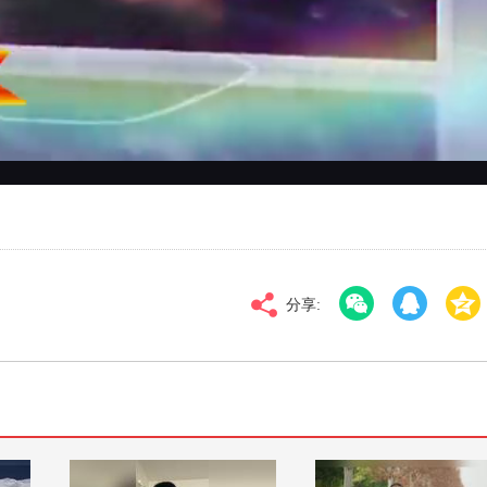
对比度
100
标清
倍速
分享: