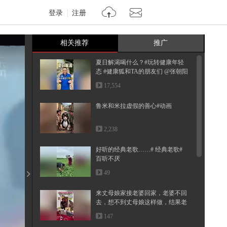
登录
注册
相关推荐
推广
夏日解渴喝什么？#玩转健康年轻
态 #健康狐和TA的朋友们 @张朝阳
@...
17,554
鲁米和米拉虚假的善心#动画
2,238
好听的经典老歌……# 经典老歌#
百听不厌
49
来丈母娘家接老婆回家，老婆不回
去，想不到丈母娘这样做，结果老
婆...
147