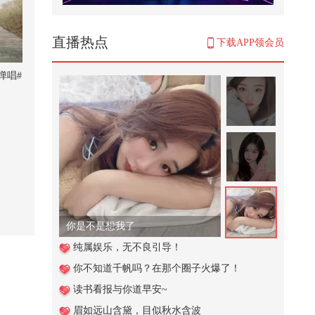
#笑花笑草上线ing
479
直播热点
下载APP领会员
切开高尔夫球前，你能猜出它内部
什么样吗？属实长见识了
弹唱#
1,962
心梗其实可以避免，只是很多时候
都被忽略了。#全民健康素养提升
@...
1,761
#一不小心就潮了 【一镜解锁潮生
活】欢迎收看本宝宝在广州和@晒
小...
221
你是不是想我了
125. 今天吃冰淇淋炒面…
纯属娱乐，无不良引导！
你不知道千帆吗？在那个圈子火爆了！
2,108
读书看报与你道早安~
中国人的辈分到底有多乱 @张朝阳
眉如远山含黛，目似秋水含波