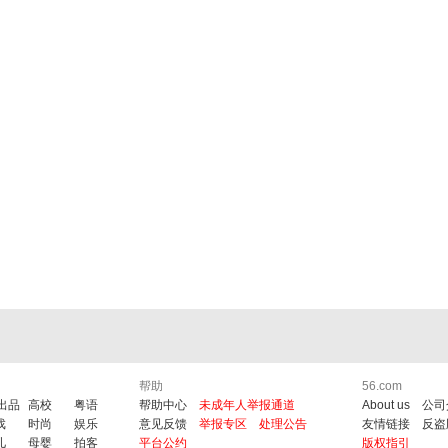
帮助
56.com
6出品
高校
粤语
帮助中心
未成年人举报通道
About us
公司
戏
时尚
娱乐
意见反馈
举报专区
处理公告
友情链接
反盗
儿
母婴
拍客
平台公约
版权指引