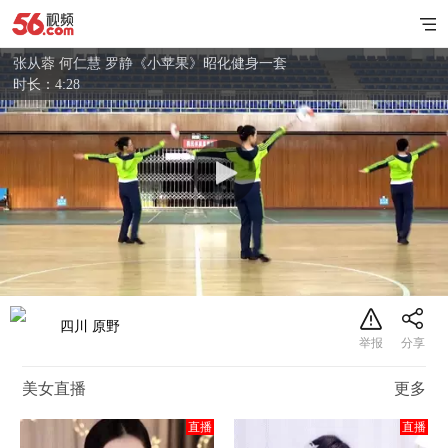
张从蓉 何仁慧 罗静《小苹果》昭化健身一套
时长：4:28
四川 原野
美女直播
更多
直播
直播