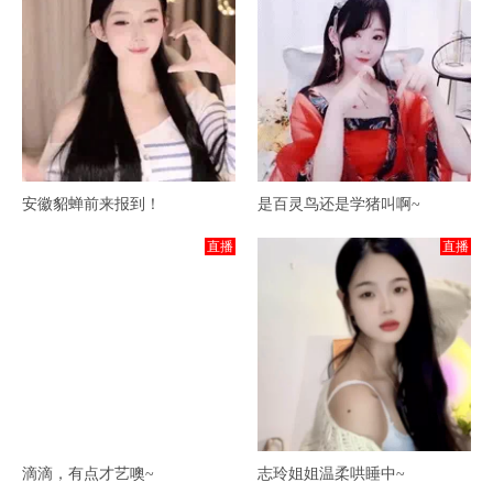
安徽貂蝉前来报到！
是百灵鸟还是学猪叫啊~
直播
直播
滴滴，有点才艺噢~
志玲姐姐温柔哄睡中~