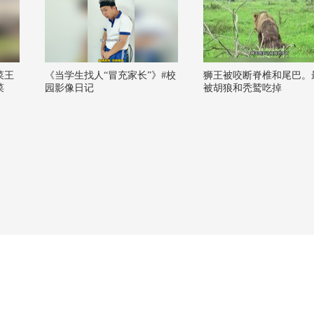
菜王
《当学生找人“冒充家长”》#校
狮王被咬断脊椎和尾巴。
菜
园影像日记
被胡狼和秃鹫吃掉
好好
流大
 @一
阳
OP