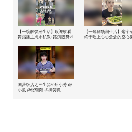
【一镜解锁潮生活】欢迎收看
【一镜解锁潮生活】这个
舞蹈播主周末私教+路演随舞vl
终于吃上心心念念的空心
og~@潮流生活狐 @KPOP狐 @
了！！！！螺狮粉吃播来
张朝阳 @阿畅酷酷的 @小狐
袭！！#一不小心就潮了 #
@努力学习的总结侠 #一不小
吃饭大赛 @搜狐视频关注
心就潮了
会 @搜狐视频官方小助手
只飞鸿 @痘肤西施 @张朝
@潮流生活狐 @小狐 @KP
狐
国营饭店之三生@80后小芳 @
小狐 @张朝阳 @搞笑狐