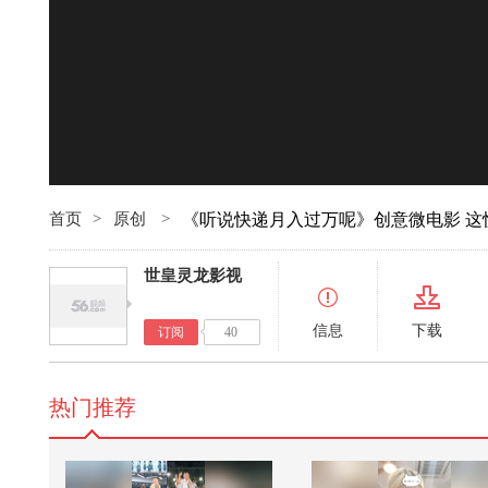
00:00
首页
>
原创
>
《听说快递月入过万呢》创意微电影 这
世皇灵龙影视
信息
下载
订阅
40
热门推荐