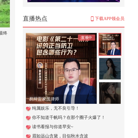
#关注流看美加墨 #2026关注流舞蹈
大赛 #2026关注流国风舞乐大赛 #
2...
1,200
直播热点
下载APP领会员
26春关KPOP区路演《HAWW》|神
圣幻梦交织，搭配默契舞动#2026
最终
直播中
春季搜...
711
夏日解渴喝什么？#玩转健康年轻
态 #健康狐和TA的朋友们 @张朝阳
@...
17,587
孩子吃荔枝会进ICU？@关凌 @付
虹医生 @妇产科王贵芳医生 @皮肤
科周...
10,248
易辩雷家茂律师
魏凤和案、李尚福案一审宣判
纯属娱乐，无不良引导！
你不知道千帆吗？在那个圈子火爆了！
57,290
读书看报与你道早安~
从韩国西海岸到苗岭深山，文化与
眉如远山含黛，目似秋水含波