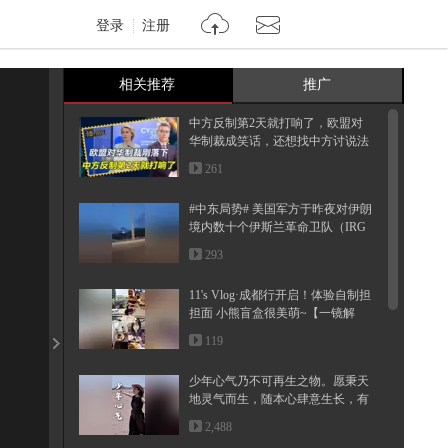
登录
注册
相关推荐
推广
中方反制第2天就打响了，欧盟对
华制裁成笑话，还想找中方讨说法
261
#中东局势# 美国军方于昨夜对伊朗
境内数十个伊斯兰革命卫队（IRG
C...
293
11's Vlog·成都行开启！体验自制担
担面 小熊盲盒很美萌~【一镜解
锁...
119
少年心气乃不可再生之物。愿秉天
地灵气而生，随本心肆意生长，有
着...
2,488