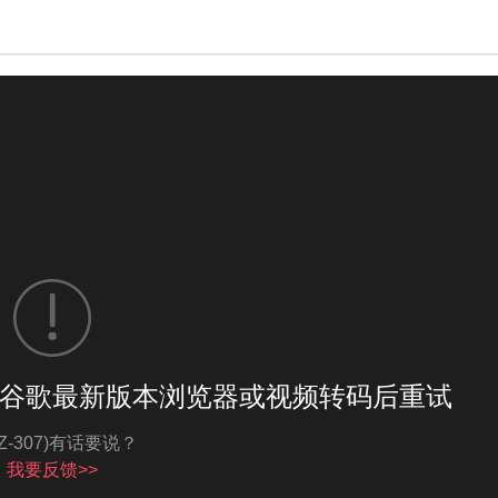
谷歌最新版本浏览器或视频转码后重试
亮度
标准
MZ-307)有话要说？
我要反馈>>
饱和度
100