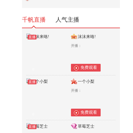
热爱从不分国界，韩国忠清南道体
育...
319
千帆直播
人气主播
沫沫来咯!
直播
开播：
免费观看
0
一个小梨
直播
开播：
免费观看
0
草莓芝士
直播