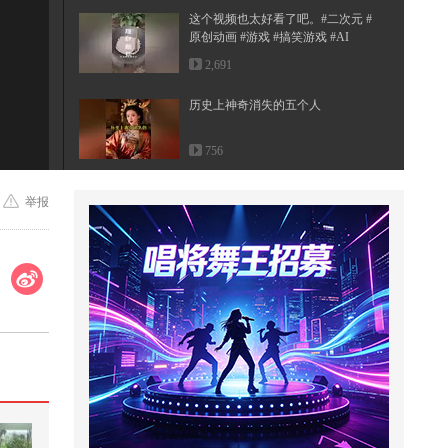
这个视频也太好看了吧。#二次元 #
原创动画 #游戏 #搞笑游戏 #AI
2,691
:59
历史上神奇消失的五个人
756
帮助妈妈解释清楚真相#小游戏
举报
1,049
合并战车合成擂台争夺香蕉
1,367
娘亲献我镇魔渊，爹爹踏碎九天-第
29集
75