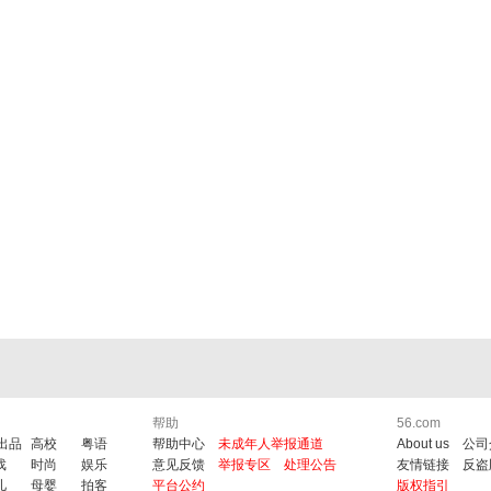
帮助
56.com
6出品
高校
粤语
帮助中心
未成年人举报通道
About us
公司
戏
时尚
娱乐
意见反馈
举报专区
处理公告
友情链接
反盗
儿
母婴
拍客
平台公约
版权指引