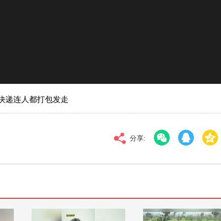
对比度
100
12
标清
倍速
快递连人都打包发走
分享: