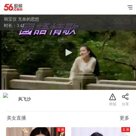
韩宝仪 无奈的思想
时长：3:42
风飞沙
美女直播
更多
直播
直播