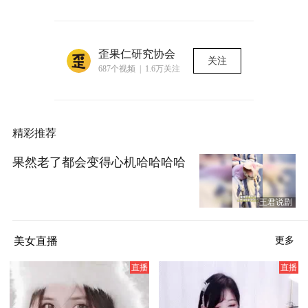
歪果仁研究协会
关注
687个视频 | 1.6万关注
精彩推荐
果然老了都会变得心机哈哈哈哈
王君说剧
美女直播
更多