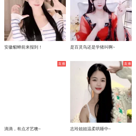
安徽貂蝉前来报到！
是百灵鸟还是学猪叫啊~
滴滴，有点才艺噢~
志玲姐姐温柔哄睡中~