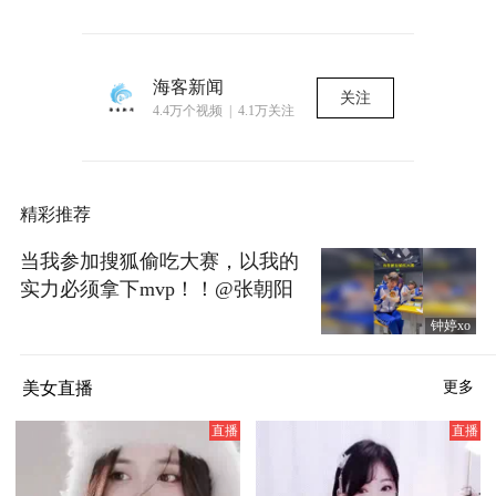
海客新闻
关注
4.4万个视频 | 4.1万关注
精彩推荐
当我参加搜狐偷吃大赛，以我的
实力必须拿下mvp！！@张朝阳
@搞笑狐 @小狐 #搞笑是一种贡
钟婷xo
献 #笑花笑草上线ing
美女直播
更多