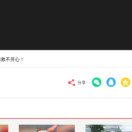
对比度
100
01
标清
倍速
拯救不开心！
分享: