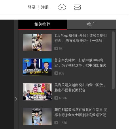
登录
注册
相关推荐
推广
11's Vlog·成都行开启！体验自制担
担面 小熊盲盒很美萌~【一镜解
锁...
98
普京率先摊牌，打破中俄20年约
定，为了朝鲜这事，把中国架在火
上
969
美海关进入越南突击抽查中国货，
越南不拦着反而配合
6,386
我们都盛装出席在彼此的生活里 灵
感来源@金女士啊@搞笑狐 @张朝
阳
1,656