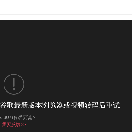
谷歌最新版本浏览器或视频转码后重试
亮度
标准
MZ-307)有话要说？
我要反馈>>
饱和度
100