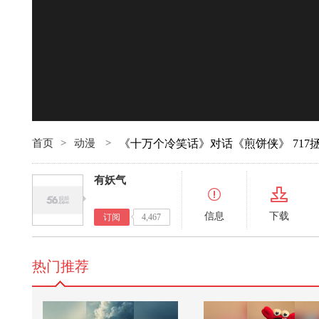
00:00
首页
>
动漫
>
《十万个冷笑话》对话《煎饼侠》 717
有妖气
信息
下载
订阅
4,467
热门推荐