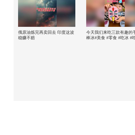
俄原油炼完再卖回去 印度这波
今天我们来吃三款有趣的
稳赚不赔
棒冰#美食 #零食 #吃冰 #
达人 #棒冰