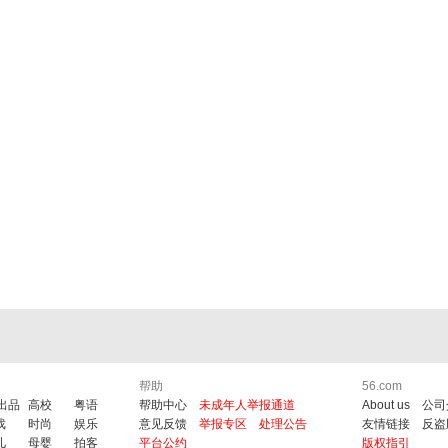
帮助
56.com
6出品
高校
粤语
帮助中心
未成年人举报通道
About us
公司
戏
时尚
娱乐
意见反馈
举报专区
处理公告
友情链接
反盗
儿
母婴
拍客
平台公约
版权指引