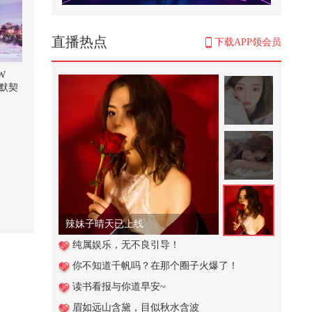
撒网
3,887
直播热点
下载APP领会员
1944年的大后方，百姓用双手撑起
了国家
W
默契
1,434
关注流
2026关注流舞蹈大赛 广州站后台对
话星推官&明星评委@杨泰瑞 ｜评
分...
952
什么样的子女才孝顺？怎样养儿才
能防老？
7,817
辣妹子晴天已上线
当文化遇上武打。热映电影《火遮
纯属娱乐，无不良引导！
眼》里的招式真的能打吗？@张朝
你不知道千帆吗？在那个圈子火爆了！
阳...
7,894
读书看报与你道早安~
花一年时间，准备一份礼物
眉如远山含黛，目似秋水含波