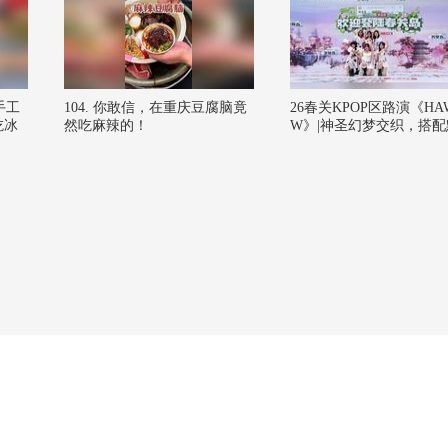
手工
104. 你敢信，在重庆豆腐脑竟
26春关KPOP区路演《HA
吃冰
然吃麻辣的！
W》|神圣幻梦交织，搭配
舞动#2026春季搜狐视频
大会 #欢迎登陆春关岛