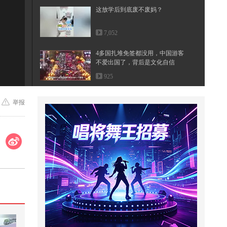
这放学后到底废不废妈？
7,052
:17
4多国扎堆免签都没用，中国游客
不爱出国了，背后是文化自信
925
萌娃搞笑日常
举报
670
你以为没事，其实是肝脏在呼救！
#健康#科普 @搜狐视频官方小助手
@...
1,462
#瞭望台海#登上访华专机前，特朗
普留下一句话，在美国引起众怒
31,974