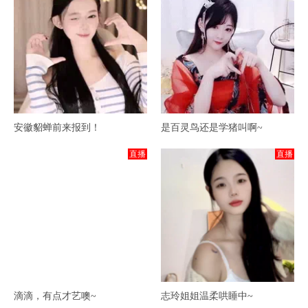
安徽貂蝉前来报到！
是百灵鸟还是学猪叫啊~
直播
直播
滴滴，有点才艺噢~
志玲姐姐温柔哄睡中~