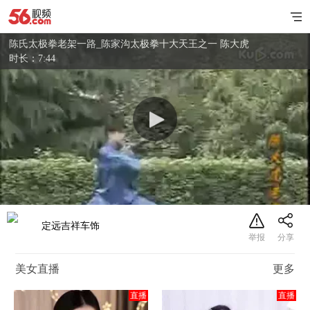
陈氏太极拳老架一路_陈家沟太极拳十大天王之一 陈大虎
时长：7:44
定远吉祥车饰
美女直播
更多
直播
直播