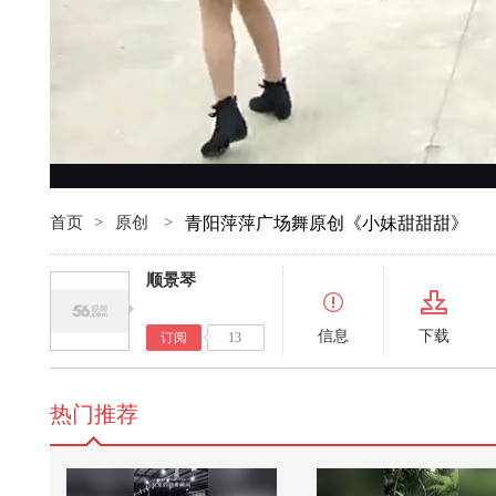
首页
>
原创
>
青阳萍萍广场舞原创《小妹甜甜甜》
顺景琴
信息
下载
订阅
13
热门推荐