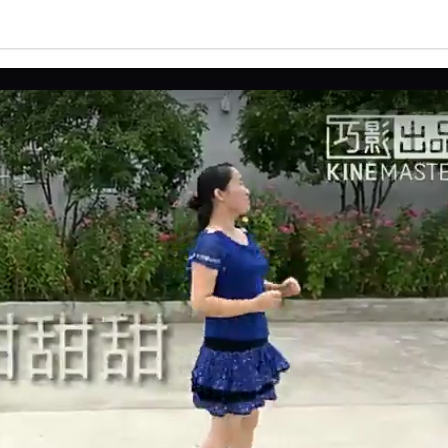
亮度
标准
饱和度
100