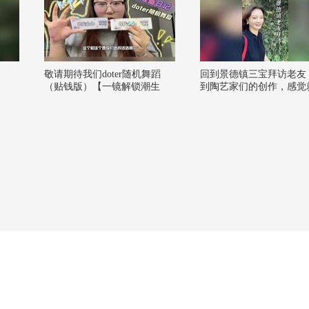
敬请期待我们doter随机舞蹈
回到景德镇三宝拜访老友
（贴钱版）【一镜解锁潮生
到陶艺家们的创作，感觉
活】#一不小心就潮了 @努力
进了古玩店。艺术家的生
学习的总结侠 @小狐 @KPOP
似繁复，其实内心非常简
狐 @潮流生活狐 @张朝阳 @
一切都是为美而生。
阿畅酷酷的