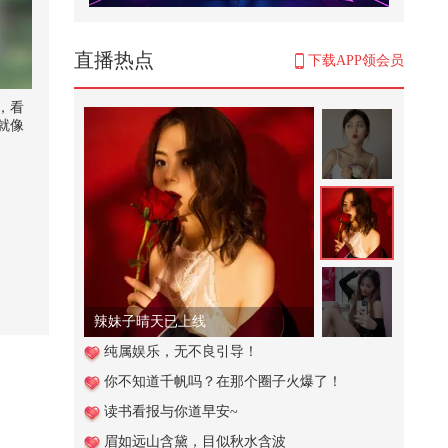
狐厂大明星️ @林允Jelly 预告来啦#
林允问叶祖新营业是AI吗# 在大...
1,360
直播热点
下载APP领会员
1944年的大后方，百姓用双手撑起
了国家
，看
就像
1,464
活看
单，
睡得少和睡得晚哪个更伤身体？看
完还熬夜吗朋友们@张朝阳 @健康
狐 ...
5,164
食品安全的内幕#动画
3,579
辣妹子晴天已上线
活力满满的课堂！bb班的课堂vlog:
纯属娱乐，无不良引导！
-）#顶尖舞者 #2026关注流国风舞...
你不知道千帆吗？在那个圈子火爆了！
219
读书看报与你道早安~
当收到这条短信，你会怎么做？
眉如远山含黛，目似秋水含波