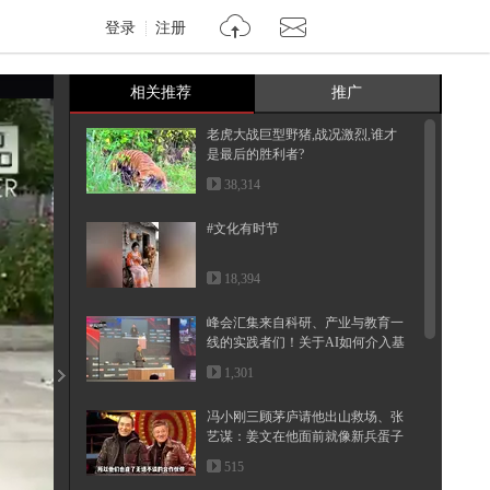
登录
注册
相关推荐
推广
老虎大战巨型野猪,战况激烈,谁才
是最后的胜利者?
38,314
#文化有时节
18,394
峰会汇集来自科研、产业与教育一
线的实践者们！关于AI如何介入基
础...
1,301
冯小刚三顾茅庐请他出山救场、张
艺谋：姜文在他面前就像新兵蛋子
515