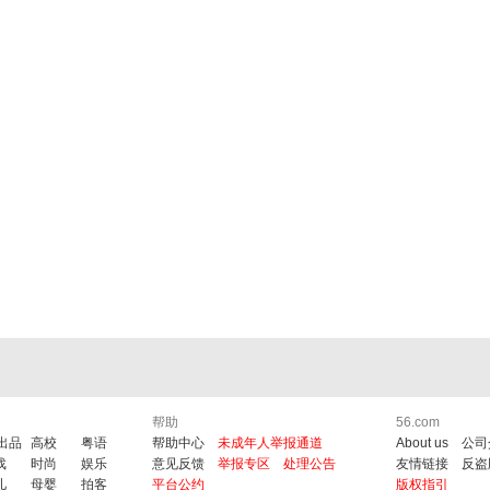
帮助
56.com
6出品
高校
粤语
帮助中心
未成年人举报通道
About us
公司
戏
时尚
娱乐
意见反馈
举报专区
处理公告
友情链接
反盗
儿
母婴
拍客
平台公约
版权指引