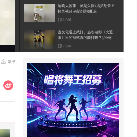
这狗太嚣张，就是欠揍#搞笑配音 #
搞笑视频 #搞笑视频配音
1,086
当文化遇上武打。热映电影《火遮
眼》里的招式真的能打吗？@张朝
阳...
7,980
【岛国爱情电影 】女上司和男下属
举报
缠绵在一起
8,347
表弟考试前夜我换了门锁-第17集
55
# 教会孩子识破AI骗局# 安全教育
科普
739