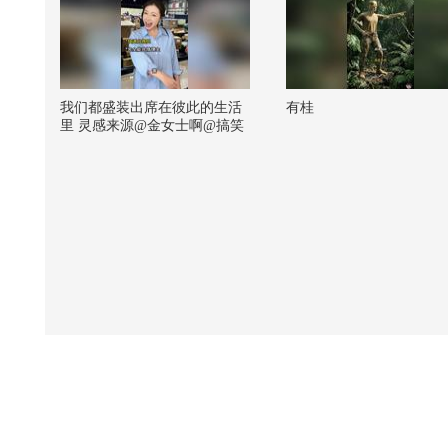
我们都盛装出席在彼此的生活
有桂
里 灵感来源@金女士啊@搞笑
狐 @张朝阳