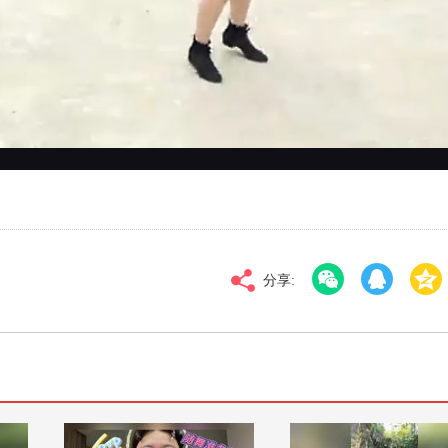
对比度
100
高清
倍速
分享: