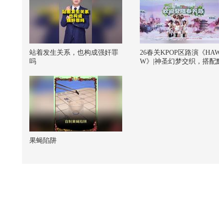
站着发生关系，也构成强奸罪
26春关KPOP区路演《HA
吗
W》|神圣幻梦交织，搭配
舞动#2026春季搜狐视频
大会 #欢迎登陆春关岛
果蝇陷阱