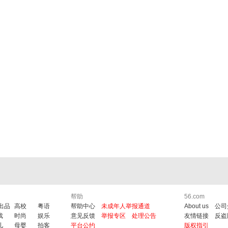
帮助
56.com
6出品
高校
粤语
帮助中心
未成年人举报通道
About us
公司
戏
时尚
娱乐
意见反馈
举报专区
处理公告
友情链接
反盗
儿
母婴
拍客
平台公约
版权指引