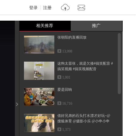
登录
注册
相关推荐
推广
张朝阳的直播回放
13,998
这狗太嚣张，就是欠揍#搞笑配音 #
搞笑视频 #搞笑视频配音
1,001
爱是回响
16,716
借好兄弟的石头打水漂才好玩~@
搜狐体育 @摄影小乐 @小申小申
@郭大...
1,373