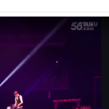
亮度
标准
饱和度
100