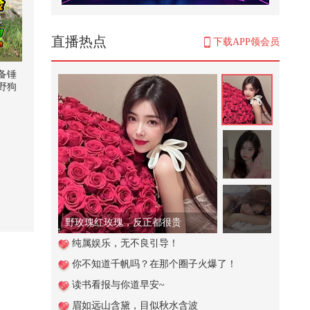
出来玩呀，一条街实现美食自由，
主打一个眼见为食、吃到心服口
服，...
26,919
直播热点
下载APP领会员
举起多重的重量
备锤
野狗
1,381
车速不一般，认识三天，就可以生
孩子
22,141
18药铺顾东家假意合作，暗中图谋
秘方-灵田万亩：弃女当自强
106
野玫瑰红玫瑰，反正都很贵
【春关登岛打卡Day20】【春关回
纯属娱乐，无不良引导！
忆录】所有人和我一起哒哒哒！在
你不知道千帆吗？在那个圈子火爆了！
春...
839
读书看报与你道早安~
童年那家小卖部【六元盒饭】@搞
眉如远山含黛，目似秋水含波