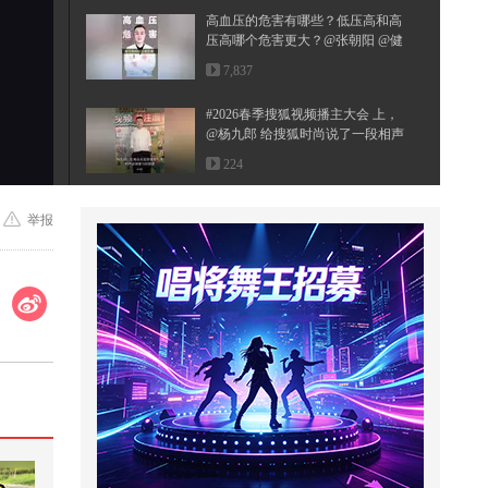
高血压的危害有哪些？低压高和高
压高哪个危害更大？@张朝阳 @健
康...
7,837
#2026春季搜狐视频播主大会 上，
@杨九郎 给搜狐时尚说了一段相声
~...
224
狐厂大明星️ @林允Jelly 预告来啦#
举报
林允问叶祖新营业是AI吗# 在大...
1,307
# 教会孩子识破AI骗局# 安全教育
科普
470
#科技之美# 高速摄影：33台“猛
禽”（Raptor）发动机为“超级重型...
464