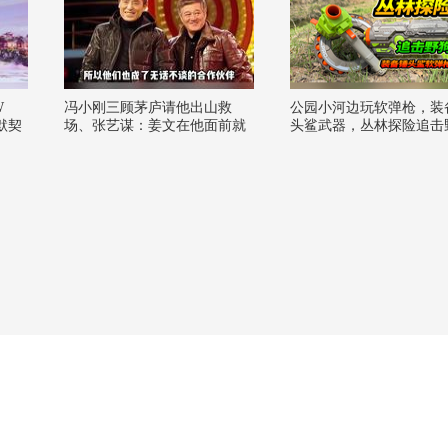
W
冯小刚三顾茅庐请他出山救
公园小河边玩软弹枪，装
默契
场、张艺谋：姜文在他面前就
头鲨武器，丛林探险追击
关注流
像新兵蛋子