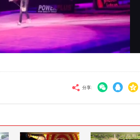
对比度
100
高清
倍速
分享: