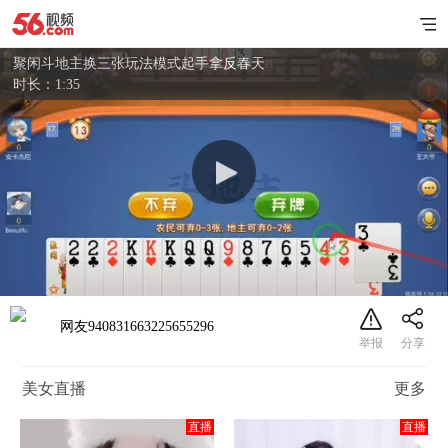
聚闲斗地主换三张玩法模式起手拿反春天
时长：1:35
网友940831663225655296
美女直播
更多
直播
直播