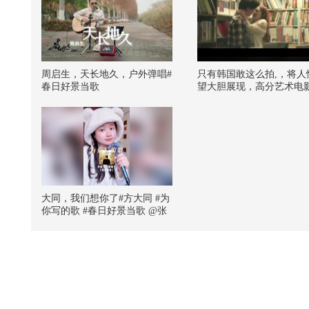
周启生，天长地久，户外弹唱#
只有韩国敢这么拍,，将人
春日好景当歌
望大胆展现，高分艺术电
大同，我们想你了#方大同 #为
你写的歌 #春日好景当歌 @张
朝阳 @一只飞鸿 @音乐狐 @
我身上有wifi