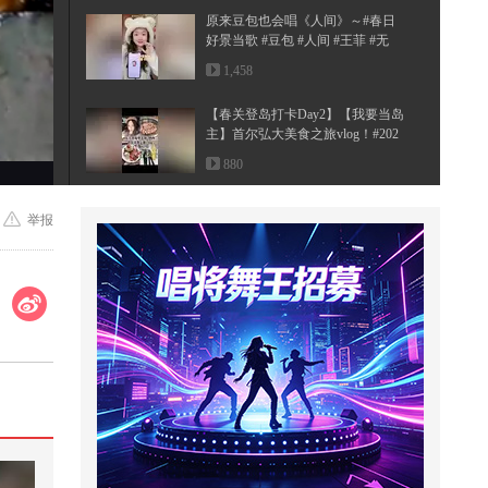
原来豆包也会唱《人间》～#春日
好景当歌 #豆包 #人间 #王菲 #无
声...
1,458
【春关登岛打卡Day2】【我要当岛
主】首尔弘大美食之旅vlog！#202
6...
880
帮助妈妈解释清楚真相#小游戏
举报
871
当收到这条短信，你会怎么做？
5,595
【一镜解锁潮生活】欢迎收看舞蹈
播主周末私教+路演随舞vlog~@潮
流...
2,118