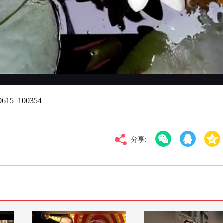
对比度
100
标清
倍速
5_100354
分享: