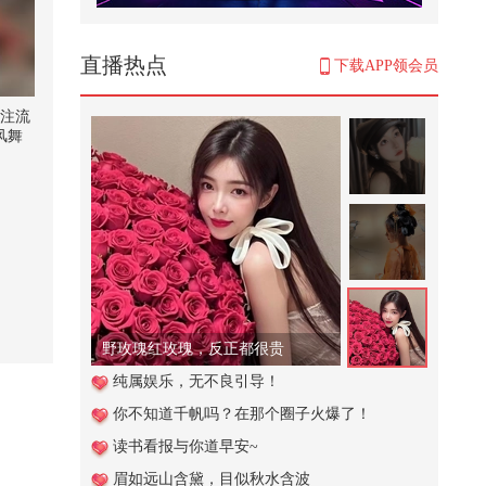
糖尿病的危害有哪些？生活中应该
如何预防@张朝阳 @健康狐 @儿科
马...
9,909
直播热点
下载APP领会员
当我含泪咬牙奔赴新人生、独自坚
强的时候，就唱《闪着泪光的决
关注流
定》...
风舞
1,169
华夏
加装钢条切割木头加工出木板
867
“离婚戒指”风靡欧美，女性以珠宝
开启人生新篇章,“张朝阳”账号...
11,513
野玫瑰红玫瑰，反正都很贵
重庆彭水山体崩塌新闻发布会直播
纯属娱乐，无不良引导！
回放
你不知道千帆吗？在那个圈子火爆了！
7,856
读书看报与你道早安~
谁懂青春期的男生有多能吃@搞笑
眉如远山含黛，目似秋水含波