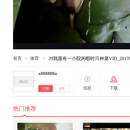
首页
>
体育
>
29我愿有一小院闲暇时只种菜VID_2017061
a888888u
信息
下载
订阅
659
热门推荐