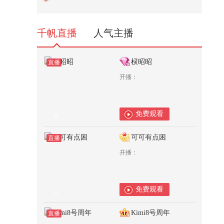
狐 @80后小芳 @小狐 @张朝阳
276
千帆直播
人气主播
棂昭昭
直播
开播：
免费观看
0
可可有点困
直播
开播：
免费观看
0
Kimi8号周年
直播