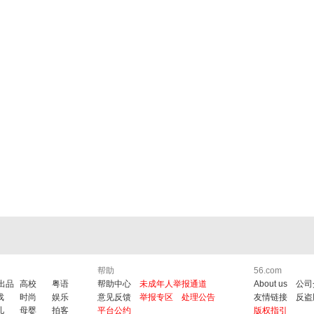
帮助
56.com
6出品
高校
粤语
帮助中心
未成年人举报通道
About us
公司
戏
时尚
娱乐
意见反馈
举报专区
处理公告
友情链接
反盗
儿
母婴
拍客
平台公约
版权指引