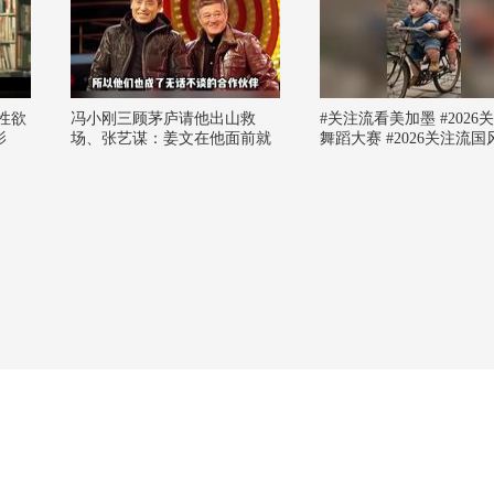
性欲
冯小刚三顾茅庐请他出山救
#关注流看美加墨 #2026
影
场、张艺谋：姜文在他面前就
舞蹈大赛 #2026关注流国
像新兵蛋子
乐大赛 #2026关注流礼衣
汉服模特大赛