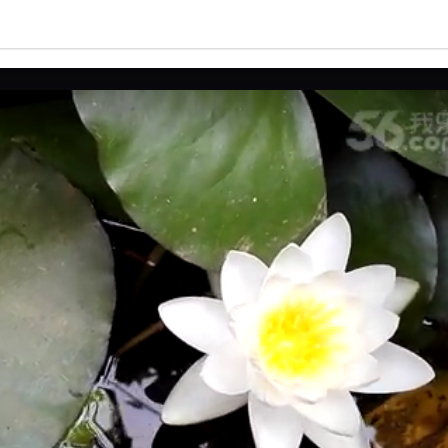
亮度
标准
饱和度
100