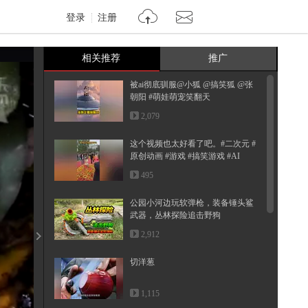
登录
注册
相关推荐
推广
被ai彻底驯服@小狐 @搞笑狐 @张
朝阳 #萌娃萌宠笑翻天
2,079
这个视频也太好看了吧。#二次元 #
原创动画 #游戏 #搞笑游戏 #AI
495
公园小河边玩软弹枪，装备锤头鲨
武器，丛林探险追击野狗
2,912
切洋葱
1,115