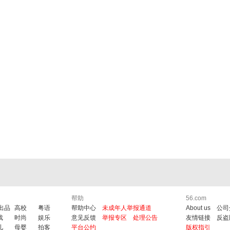
帮助
56.com
6出品
高校
粤语
帮助中心
未成年人举报通道
About us
公司
戏
时尚
娱乐
意见反馈
举报专区
处理公告
友情链接
反盗
儿
母婴
拍客
平台公约
版权指引