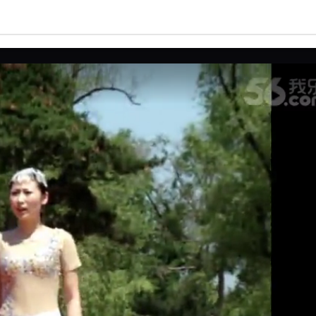
亮度
标准
饱和度
100