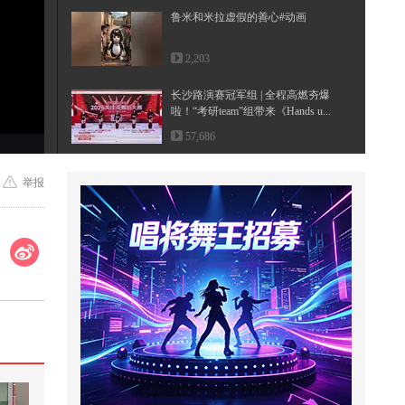
鲁米和米拉虚假的善心#动画
2,203
长沙路演赛冠军组 | 全程高燃夯爆
啦！“考研team”组带来《Hands u...
57,686
原来豆包也会唱《人间》～#春日
举报
好景当歌 #豆包 #人间 #王菲 #无
声...
1,473
【欧美原声】女生亚历珊德拉·达达
里奥为艺术献身，C度数惊人！
8,755
@高卿尘Nine @王艺瑾 @孙芮Rae
三个人聚在一起说什么呢！？给小
狐...
1,690