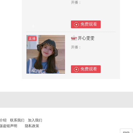
开播：
免费观看
0
开心雯雯
直播
开播：
免费观看
0
介绍
联系我们
加入我们
版盗链声明
隐私政策