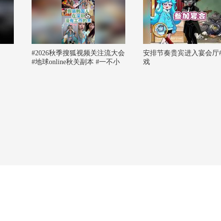
#2026秋季搜狐视频关注流大会
安排节奏贵宾进入宴会厅
#地球online秋关副本 #一不小
戏
心就潮了 #OMG你夏到我了
【一镜解锁潮生活】假装韩国
人在深圳没有工作的天～和山
西朋友逛街吃烤肉拍人生四格
@KPOP狐 @潮流生活狐 @dok
i18 @阿畅酷酷的