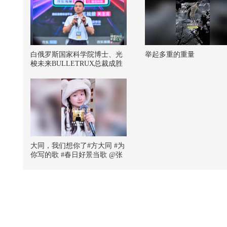
白俄罗斯国家科学院博士、光
举起多重的重量
梭未来BULLETRUX总裁成胜
惠，2026搜狐科技年度论坛演
讲完整版
大同，我们想你了#方大同 #为
你写的歌 #春日好景当歌 @张
朝阳 @一只飞鸿 @音乐狐 @
我身上有wifi