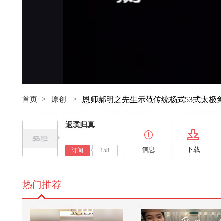
首页
>
原创
>
恩师郝明之先生示范传统杨式53式太极
返璞归真
信息
下载
订阅
158
热门推荐