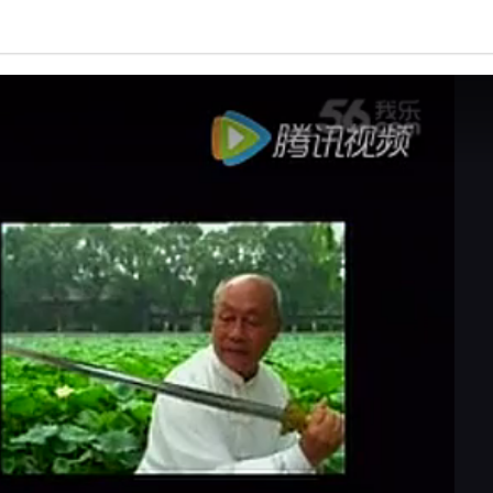
亮度
标准
饱和度
100