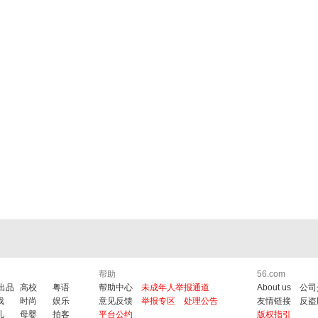
帮助
56.com
6出品
高校
粤语
帮助中心
未成年人举报通道
About us
公司
戏
时尚
娱乐
意见反馈
举报专区
处理公告
友情链接
反盗
儿
母婴
拍客
平台公约
版权指引