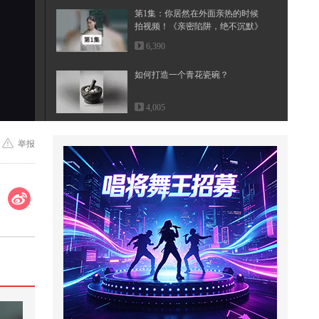
第1集：你居然在外面亲热的时候
拍视频！《亲密陷阱，绝不沉默》
6,390
如何打造一个青花瓷碗？
4,005
青蛙闯进狼蛛的家
举报
3,071
小时候吃包子的委屈经历@小狐 @
搞笑狐 @张朝阳
353
很久没在重庆跑酷了，带英国朋友
来体验一下@小狐 @小申小申 @郭
大...
376