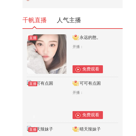
@杨九郎 给搜狐时尚说了一段相声
~...
261
千帆直播
人气主播
永远的憨。
直播
开播：
免费观看
0
可可有点困
直播
开播：
免费观看
0
晴天辣妹子
直播