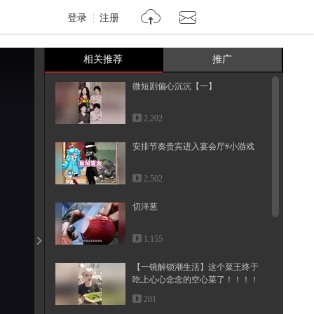
登录
注册
相关推荐
推广
微短剧偏心沉沉【一】
2,202
安排节奏贵宾进入宴会厅#小游戏
2,502
切洋葱
1,155
【一镜解锁潮生活】这个菜王终于
吃上心心念念的空心菜了！！！！
螺...
201