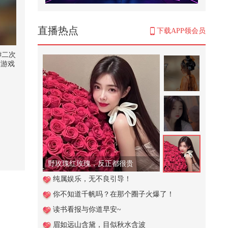
来杯好茶摇一摇！好洗脑！#2026
关注流舞蹈大赛 @张朝阳 @KPOP
狐 @...
803
直播热点
下载APP领会员
贪小便宜吃大亏
#二次
笑游戏
96
泡菜国电影，不是说好的只跳舞
吗？
2,834
唱着情歌静静的等待，何日君再来
480
野玫瑰红玫瑰，反正都很贵
出来玩呀，一条街实现美食自由，
纯属娱乐，无不良引导！
主打一个眼见为食、吃到心服口
你不知道千帆吗？在那个圈子火爆了！
服，...
26,967
读书看报与你道早安~
#2026春季搜狐视频播主大会 上，
眉如远山含黛，目似秋水含波