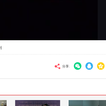
对比度
100
标清
倍速
剑
分享: