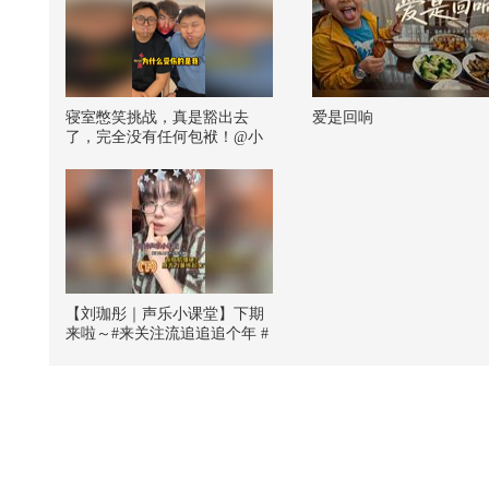
寝室憋笑挑战，真是豁出去
爱是回响
了，完全没有任何包袱！@小
狐 @搞笑狐 @张朝阳
【刘珈彤｜声乐小课堂】下期
来啦～#来关注流追追追个年 #
新春互动打个卡 #关注流Z世代
新春派对 #关注流国风春晚 #新
春马上来 @音乐狐 @一只飞鸿
@张朝阳