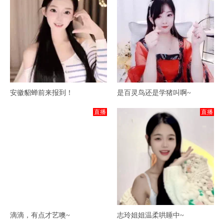
安徽貂蝉前来报到！
是百灵鸟还是学猪叫啊~
直播
直播
滴滴，有点才艺噢~
志玲姐姐温柔哄睡中~