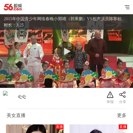
2015年中国青少年网络春晚小郭靖（郭乘鹏）VS相声演员陈寒柏...
时长：3:25
尐尐
美女直播
更多
直播
直播