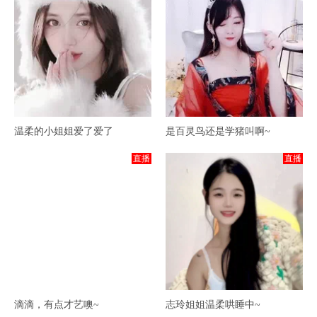
温柔的小姐姐爱了爱了
是百灵鸟还是学猪叫啊~
直播
直播
滴滴，有点才艺噢~
志玲姐姐温柔哄睡中~