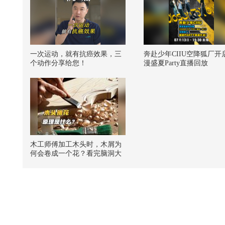
一次运动，就有抗癌效果，三
奔赴少年CIIU空降狐厂开
个动作分享给您！
漫盛夏Party直播回放
木工师傅加工木头时，木屑为
何会卷成一个花？看完脑洞大
开