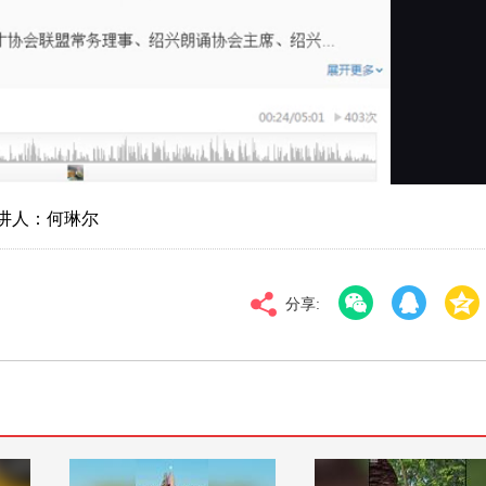
对比度
100
高清
倍速
主讲人：何琳尔
分享: