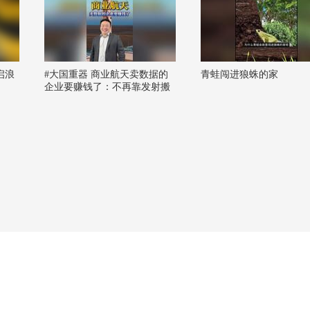
启浪
#大国重器 商业航天卖数据的
青蛙闯进狼蛛的家
企业要赚钱了：不再靠发射搬
砖，转型太空收租模式#商业航
天 #蒋院长讲航天 #卫星数据 #
暑假里的科学秘密 @机器人猎
手 @混子哥边画边讲 @李旭的
散装生物学 @晓乐教授 @张朝
阳 @赛蒙Al科技 @疏雪雾里
@孙悦老师 @萱爸航天启蒙 @
孙老师聊人工智能 @星际奇航
@春华姐姐 @高速公鹿 @太空
萌叔 @科学火箭叔