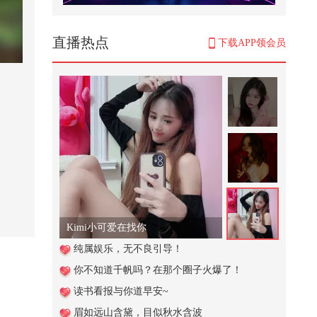
唢呐独奏电视剧《水浒传》主题曲
《好汉歌》，北京天坛琴之声民乐
团...
549
直播热点
下载APP领会员
大鹅：我跟他闹着玩呢！爷爷：嘴
还硬，继续炖#搞笑配音 #搞笑视频
...
2,513
白俄罗斯国家科学院博士、光梭未
来BULLETRUX总裁成胜惠，2026
搜狐...
766
好人一生平安 #顶尖舞者
50
Kimi小可爱在找你
普京率先摊牌，打破中俄20年约
纯属娱乐，无不良引导！
定，为了朝鲜这事，把中国架在火
你不知道千帆吗？在那个圈子火爆了！
上
921
读书看报与你道早安~
纯银色奥特曼中性笔，赛罗奥特曼
眉如远山含黛，目似秋水含波