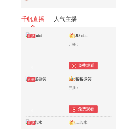
充满光之力，欧布三重形态
2,155
千帆直播
人气主播
JD-nini
直播
开播：
免费观看
0
暖暖微笑
直播
开播：
免费观看
0
灬若水
直播