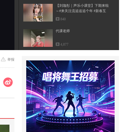
【刘珈彤｜声乐小课堂】下期来啦
～#来关注流追追追个年 #新春互
动...
840
代课老师
4,877
【春关登岛打卡Day10】【燥候春
举报
关】【KPOP翻跳SOLO赛道】高马
尾如...
1,217
历史上和珅的死对头，不是纪晓岚
和刘墉？你知道是谁吗？
1,711
花一年时间，准备一份礼物
1,902