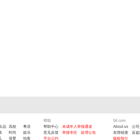
帮助
56.com
6出品
高校
粤语
帮助中心
未成年人举报通道
About us
公司
戏
时尚
娱乐
意见反馈
举报专区
处理公告
友情链接
反盗
儿
母婴
拍客
平台公约
版权指引