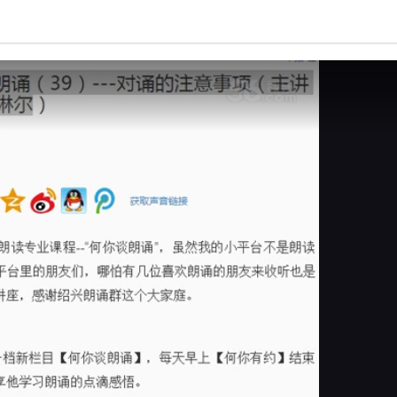
亮度
标准
饱和度
100