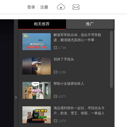
登录
注册
相关推荐
推广
解放军军机出动，划出不寻常航
迹，赖清德尤其担心一件事
2,739
切掉了手指头
9,196
帮助小女孩辨别坏人
4,075
海边遇到馆长一起玩，寻找光头卡
片，奶龙、雪王、假面、一拳超人
2,870