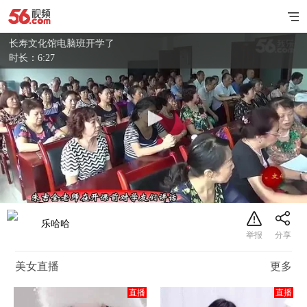
长寿文化馆电脑班开学了
时长：6:27
乐哈哈
美女直播
更多
直播
直播