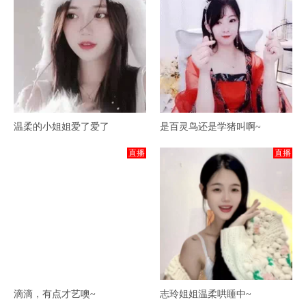
温柔的小姐姐爱了爱了
是百灵鸟还是学猪叫啊~
直播
直播
滴滴，有点才艺噢~
志玲姐姐温柔哄睡中~