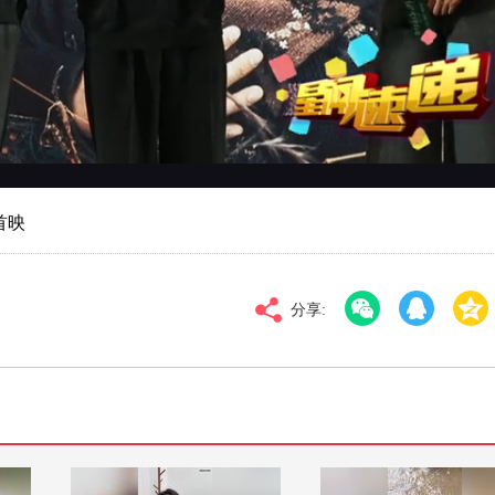
对比度
100
高清
倍速
首映
分享: