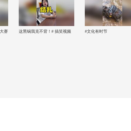
像大赛
这黑锅我克不背！# 搞笑视频
#文化有时节