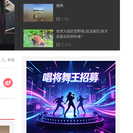
撒网
3,786
老虎大战巨型野猪,战况激烈,谁才
是最后的胜利者?
37,934
张朝阳的直播回放
举报
14,620
《Super学校》
1,975
女人为了可以买到心仪的房子，不
惜找寻目标造下杀孽
17,108