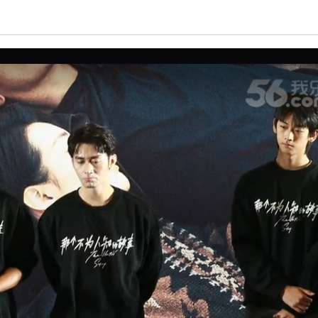
亮度
标准
饱和度
100