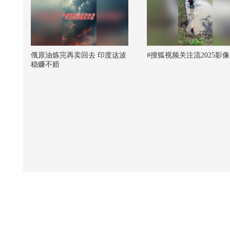
俄原油炼完再卖回去 印度这波
#搜狐视频关注流2025影
稳赚不赔