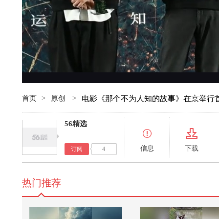
首页
>
原创
>
电影《那个不为人知的故事》在京举行
56精选
信息
下载
订阅
4
热门推荐