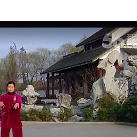
亮度
标准
饱和度
100