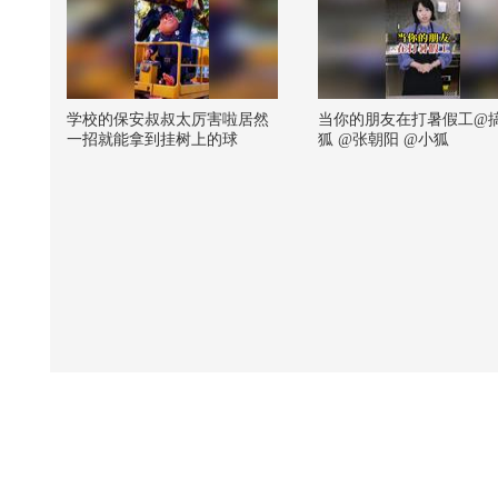
学校的保安叔叔太厉害啦居然
当你的朋友在打暑假工@
一招就能拿到挂树上的球
狐 @张朝阳 @小狐