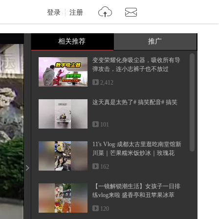
登录
注册
相关推荐
推广
变变荣耀化身吸尘器，吸收所有导
弹攻击，连小志裤子也不放过
2,412
这天真是太热了# 搞笑配音# 搞笑
101
11's Vlog·成都太古里逛吃南堂馆新
川菜｜芒果糯米饭炒冰｜玫瑰花
虾...
162
【一镜解锁潮生活】女孩子一日排
练vlog来啦 盛香亭和丑苹果冰萃
梦...
120