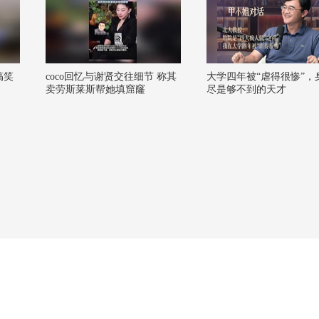
搞笑
coco回忆与谢贤交往细节 称其
大学四年被“虐得很惨”，
卖劳斯莱斯帮她填窟窿
尽是够不到的天才