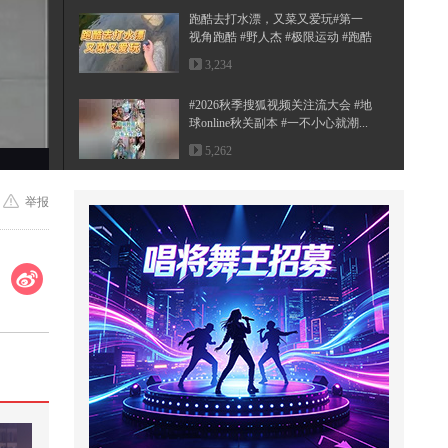
跑酷去打水漂，又菜又爱玩#第一
视角跑酷 #野人杰 #极限运动 #跑酷
...
3,234
#2026秋季搜狐视频关注流大会 #地
球online秋关副本 #一不小心就潮...
5,262
寝室憋笑挑战，真是豁出去了，完
举报
全没有任何包袱！@小狐 @搞笑狐
@...
2,917
食品安全的内幕#动画
3,444
谁才是真正的敖润姑姑
1,896