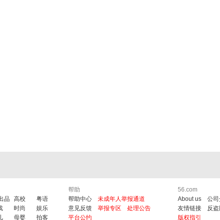
帮助
56.com
6出品
高校
粤语
帮助中心
未成年人举报通道
About us
公司
戏
时尚
娱乐
意见反馈
举报专区
处理公告
友情链接
反盗
儿
母婴
拍客
平台公约
版权指引