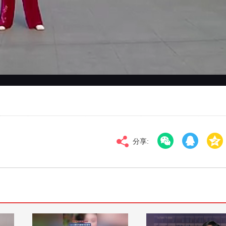
对比度
100
标清
倍速
分享: