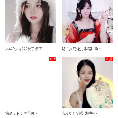
温柔的小姐姐爱了爱了
是百灵鸟还是学猪叫啊~
直播
直播
滴滴，有点才艺噢~
志玲姐姐温柔哄睡中~