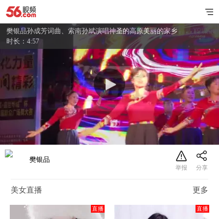
樊银品孙成芳词曲、索南孙斌演唱神圣的高原美丽的家乡
时长：4:57
樊银品
美女直播
更多
直播
直播