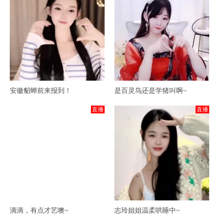
安徽貂蝉前来报到！
是百灵鸟还是学猪叫啊~
直播
直播
滴滴，有点才艺噢~
志玲姐姐温柔哄睡中~