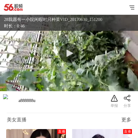
28我愿有一小院闲暇时只种菜VID_20170630_151200
时长：0:46
a888888u
美女直播
更多
直播
直播