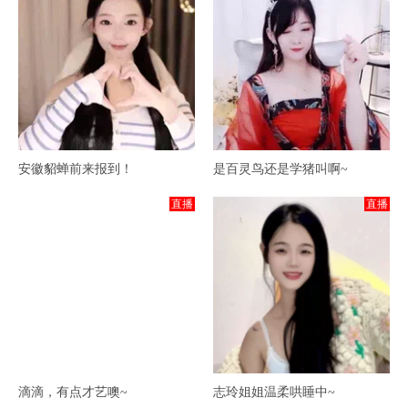
安徽貂蝉前来报到！
是百灵鸟还是学猪叫啊~
直播
直播
滴滴，有点才艺噢~
志玲姐姐温柔哄睡中~