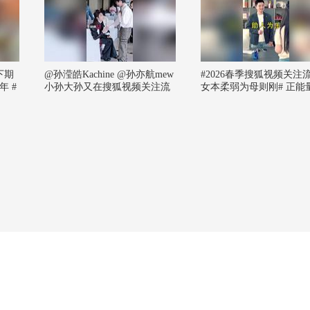
下期
@孙滢皓Kachine @孙亦航mew
#2026春季搜狐视频关注
 #
小孙大孙又在搜狐视频关注流
女本柔弱为母则刚# 正能
Z世代
大会会面啦！两人聊啥呢~小星
 #新
也想听！#2026春季搜狐视频关
只飞鸿
注流大会