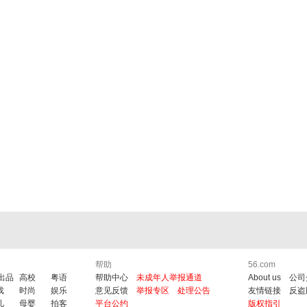
帮助
56.com
6出品
高校
粤语
帮助中心
未成年人举报通道
About us
公司
戏
时尚
娱乐
意见反馈
举报专区
处理公告
友情链接
反盗
儿
母婴
拍客
平台公约
版权指引