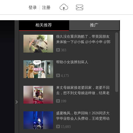
登录
注册
相关推荐
推广
很久没在重庆跑酷了，带英国朋友
来体验一下@小狐 @小申小申 @郭
大...
383
帮助小女孩辨别坏人
4,175
来丈母娘家接老婆回家，老婆不回
去，想不到丈母娘这样做，结果老
婆...
199
盛夏晚风，歌声回响！2026同济大
学毕业歌会人头攒动，王靖雯用动
人...
15,693