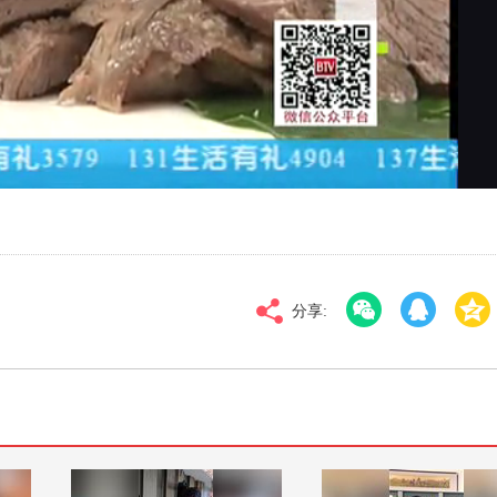
对比度
100
高清
倍速
分享: