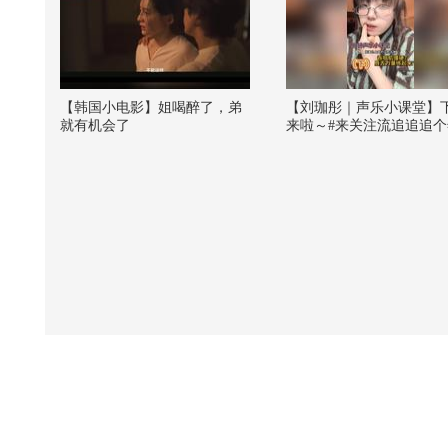
【韩国小电影】姐喝醉了，弟
【刘珈彤｜声乐小课堂】
就有机会了
来啦～#来关注流追追追个年
新春互动打个卡 #关注流
新春派对 #关注流国风春晚
春马上来 @音乐狐 @一
@张朝阳