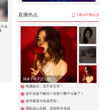
当你是校园文主角【不吃压力】@
张朝阳 @小狐 @80后小芳 @搞笑
狐
1,126
直播热点
下载APP领会员
万万没想到
流大会
量
21,122
八成脑梗本可以预防！别让血管问
题拖垮后半生！#全民健康素养提
升 ...
1,422
突遇到洪水时如何做才能保持自己
的人生安全
157
辣妹子晴天已上线
孩子吃荔枝会进ICU？@关凌 @付
纯属娱乐，无不良引导！
虹医生 @妇产科王贵芳医生 @皮肤
你不知道千帆吗？在那个圈子火爆了！
科周...
10,243
读书看报与你道早安~
总感觉哪里不对劲呢 # 搞笑视频
眉如远山含黛，目似秋水含波