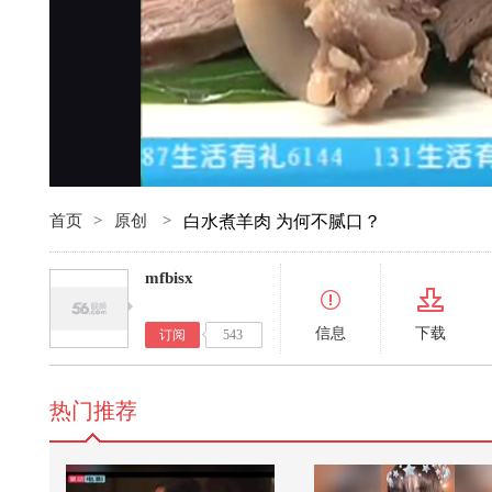
首页
>
原创
>
白水煮羊肉 为何不腻口？
mfbisx
信息
下载
订阅
543
热门推荐