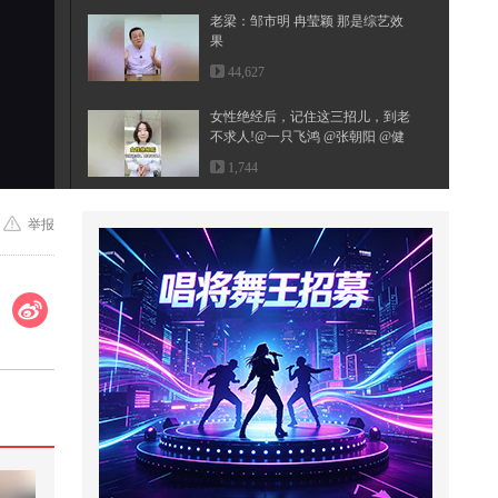
老梁：邹市明 冉莹颖 那是综艺效
果
44,627
女性绝经后，记住这三招儿，到老
不求人!@一只飞鸿 @张朝阳 @健
康狐...
1,744
【X舞翻跳赛道】两位推荐官合体#
举报
2026关注流舞蹈大赛 @张朝阳 @
阿...
61.3万
这个视频也太好看了吧。#二次元 #
原创动画 #游戏 #搞笑游戏 #AI
467
有些话，我想对你说...
1,141