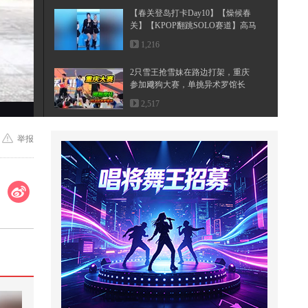
【春关登岛打卡Day10】【燥候春
关】【KPOP翻跳SOLO赛道】高马
尾如...
1,216
2只雪王抢雪妹在路边打架，重庆
参加飕狗大赛，单挑异术罗馆长
2,517
周末怎么能没有小申的看球日记
举报
呢！今天带来北京德比二番战，首
钢和...
9,340
学校的保安叔叔太厉害啦居然一招
就能拿到挂树上的球
268
这个视频也太好看了吧。#二次元 #
原创动画 #游戏 #搞笑游戏 #AI
923