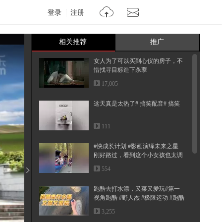
登录
注册
相关推荐
推广
女人为了可以买到心仪的房子，不
惜找寻目标造下杀孽
17,005
这天真是太热了# 搞笑配音# 搞笑
111
#快成长计划 #影画演绎未来之星
刚好路过，看到这个小女孩也太调
皮...
554
跑酷去打水漂，又菜又爱玩#第一
视角跑酷 #野人杰 #极限运动 #跑酷
...
3,255