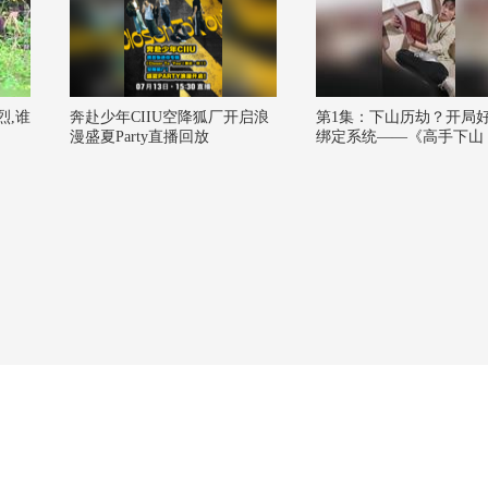
烈,谁
奔赴少年CIIU空降狐厂开启浪
第1集：下山历劫？开局
漫盛夏Party直播回放
绑定系统——《高手下山
略就变强》