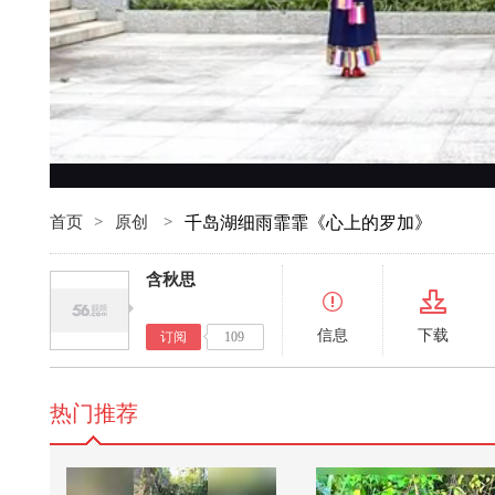
首页
>
原创
>
千岛湖细雨霏霏《心上的罗加》
含秋思
信息
下载
订阅
109
热门推荐