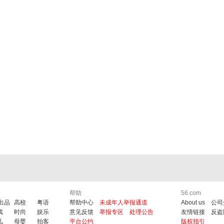
帮助
56.com
6出品
高校
粤语
帮助中心
未成年人举报通道
About us
公司
戏
时尚
娱乐
意见反馈
举报专区
处理公告
友情链接
反盗
儿
母婴
拍客
平台公约
版权指引