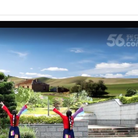
亮度
标准
饱和度
100