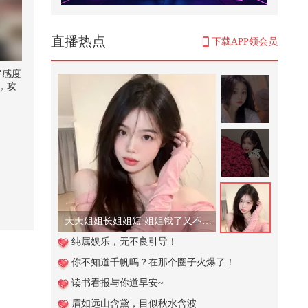
周总理力保陈毅评元帅，为何不保
邓小平？
313
直播热点
下载APP领会员
名字最长的英文地名。#千里文化
行 #暑假里的科学秘密 @月涵书舍
好感度
@...
，攻
3,233
谁懂青春期的男生有多能吃@搞笑
狐 @80后小芳 @小狐 @张朝阳
815
竟然现场看到了麒麟！！太爽
了！！#2026春季搜狐视频关注流
大会
6,426
天天姐姐长姐姐短 姐姐饿了又不管！
法国国会通过协助死亡法案，为患
纯属娱乐，无不良引导！
者安乐死设严格条件,“张朝阳”账...
你不知道千帆吗？在那个圈子火爆了！
28,884
读书看报与你道早安~
这个视频也太好看了吧。#二次元 #
眉如远山含黛，目似秋水含波