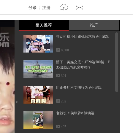
登录
注册
相关推荐
推广
帮助司机小姐姐机智求救 #小游戏
8,300
懵了！美媒交底：歼20达500架，F
35出勤28%趴窝咋整？
391
阻止餐厅不文明行为 #小游戏
202
老钱班 # 侯绿萝# 脉动运...
497