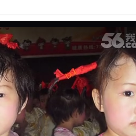
亮度
标准
饱和度
100