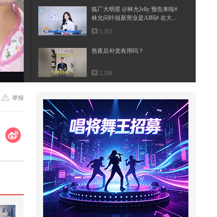
狐厂大明星️ @林允Jelly 预告来啦#
林允问叶祖新营业是AI吗# 在大...
1,305
熬夜后补觉有用吗？
2,208
既然是生活就免不了酸甜苦辣，既
举报
然是人生就免不了人情冷暖，生活
就...
7,998
好人一生平安 #顶尖舞者
56
首尔盼了三个月，中国终于松口，
李在明心急如焚，求中国给个准话
5,832