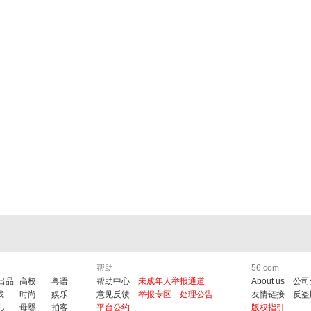
帮助
56.com
6出品
高校
粤语
帮助中心
未成年人举报通道
About us
公司
戏
时尚
娱乐
意见反馈
举报专区
处理公告
友情链接
反盗
儿
母婴
拍客
平台公约
版权指引