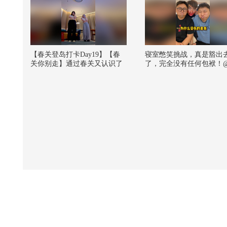
【春关登岛打卡Day19】【春
寝室憋笑挑战，真是豁出
关你别走】通过春关又认识了
了，完全没有任何包袱！
新的美女宝宝！！#2026春季搜
狐 @搞笑狐 @张朝阳
狐视频关注流大会 #欢迎登陆
春关岛 #2026关注流舞蹈大赛
@张朝阳 @一只飞鸿 @KPOP
狐