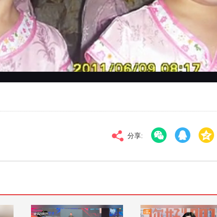
对比度
100
标清
倍速
分享: