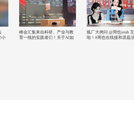
去
峰会汇集来自科研、产业与教
狐厂大拷问 ️@周也yeah 
@小
育一线的实践者们！关于AI如
啦！️#周也在线接和丞磊
何介入基础研究、物理教育该
文男女主# 周也秒猜丞磊
向何处去、人类智能的不可替
曲，她说有看到说丞磊很
代性究竟何在皆有触及～物理
高干文男主的梗，在线接
圈感谢到场的每一位各位分享
子演个高干文，谁来安排
者！@张朝阳 @麦小麦 @断舍
好1983 #@饭饭小朋友 
离呀 @搜狐科技 @光梭未来B
儿 @嘿凤梨like @铁砣妹
ULLETRUX成胜惠 @张益唐
@李淼科学文化 #物理圈看AI