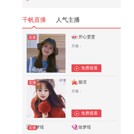
地灵气而生，随本心肆意生长，有
着...
2,434
千帆直播
人气主播
开心雯雯
直播
开播：
免费观看
0
懿滢
直播
开播：
免费观看
0
徐梦瑶
直播