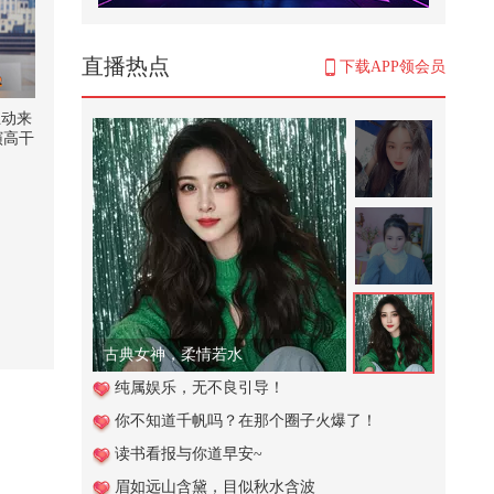
养老金好消息！多地提升养老金标
准，500元以下能否涨更多？
2,526
直播热点
下载APP领会员
美国官员抱怨，在特朗普面前不能
乱说中国坏话
互动来
演高干
687
进行
适配
【一镜解锁潮生活】女孩子一日排
和磊
练vlog来啦 盛香亭和丑苹果冰萃
下#你
梦...
@航航
139
妹
美俄外长碰头后，克宫火速给中方
一个交代：俄美关系没有任何进展
195
古典女神，柔情若水
2026.7.18 礼成！在爱里圆满！分享
纯属娱乐，无不良引导！
典礼快剪视频～#一秒入夏的旋律
你不知道千帆吗？在那个圈子火爆了！
...
567
读书看报与你道早安~
少年心气乃不可再生之物。愿秉天
眉如远山含黛，目似秋水含波