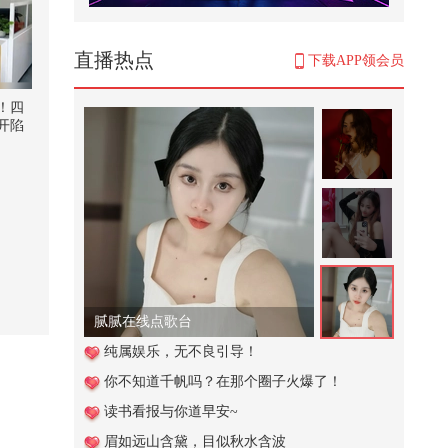
这狗太嚣张，就是欠揍#搞笑配音 #
搞笑视频 #搞笑视频配音
993
直播热点
下载APP领会员
植物大战僵尸寻宝，伽刚特尔找到
亲兄弟，火爆辣椒拼命抵抗！
！四
开陷
543
过年了！原来过年在家姐妹们都有
自己的【专称】！？快来在除夕解
锁...
683
2只雪王抢雪妹在路边打架，重庆
参加飕狗大赛，单挑异术罗馆长
2,520
腻腻在线点歌台
大学四年被“虐得很惨”，身边尽是
纯属娱乐，无不良引导！
够不到的天才
你不知道千帆吗？在那个圈子火爆了！
6,092
读书看报与你道早安~
老钱班 # 侯绿萝# 脉动运...
眉如远山含黛，目似秋水含波