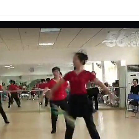
亮度
标准
饱和度
100