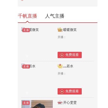
493
千帆直播
人气主播
暖暖微笑
直播
开播：
免费观看
0
灬若水
直播
开播：
免费观看
0
开心雯雯
直播