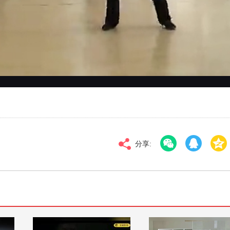
对比度
100
标清
倍速
分享: