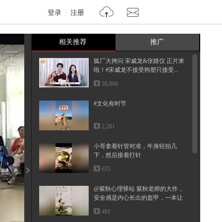
登录
注册
相关推荐
推广
狐厂大拷问️ 宋威龙&张婧仪 正片来
啦！️#宋威龙不接受狗塑只接受...
38,866
#文化有时节
2,281
小哥拿着针管对准，牛身轻拍几
下，然后接着打针
655
@紫秋心理驿站 紫秋老师的大作，
安全感是内心长出的盔甲，一本让
生...
481