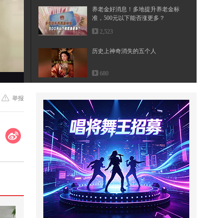
养老金好消息！多地提升养老金标
准，500元以下能否涨更多？
2,523
历史上神奇消失的五个人
680
清明最戳心的诗：不是所有的春
举报
天，都适合举杯#2026春季搜狐视
频关...
1,240
@高卿尘Nine @王艺瑾 @孙芮Rae
三个人聚在一起说什么呢！？给小
狐...
1,684
我见青山多抚媚，料青山见我应如
是。#2026春季搜狐视频关注流大
会 ...
1,009