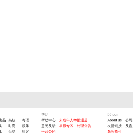
帮助
56.com
6出品
高校
粤语
帮助中心
未成年人举报通道
About us
公司
戏
时尚
娱乐
意见反馈
举报专区
处理公告
友情链接
反盗
儿
母婴
拍客
平台公约
版权指引