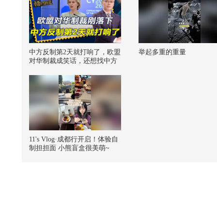
中方反制第2天就打响了，欧盟
举起多重的重量
对华制裁成笑话，还想找中方
讨说法
11's Vlog·成都行开启！体验自
制担担面 小熊盲盒很美萌~
【一镜解锁潮生活】 @张朝阳
@阿畅酷酷的 @潮流生活狐 @
小丰本丰 #一不小心就潮了 #地
球online秋关副本 #2026秋季搜
狐视频关注流大会