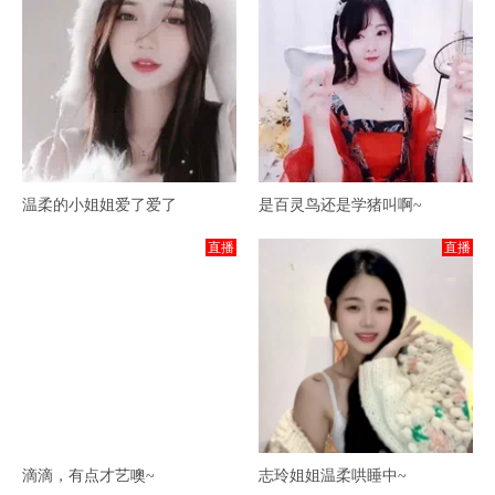
温柔的小姐姐爱了爱了
是百灵鸟还是学猪叫啊~
直播
直播
滴滴，有点才艺噢~
志玲姐姐温柔哄睡中~