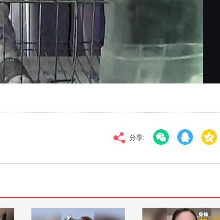
对比度
100
标清
倍速
分享: