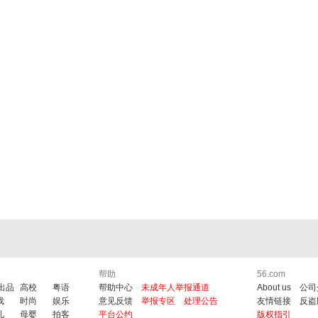
帮助
56.com
6出品
高校
粤语
帮助中心
未成年人举报通道
About us
公司
戏
时尚
娱乐
意见反馈
举报专区
处理公告
友情链接
反盗
儿
母婴
拍客
平台公约
版权指引