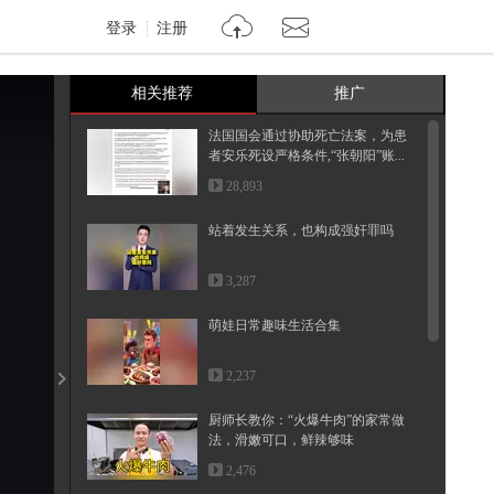
登录
注册
相关推荐
推广
法国国会通过协助死亡法案，为患
者安乐死设严格条件,“张朝阳”账...
28,893
站着发生关系，也构成强奸罪吗
3,287
萌娃日常趣味生活合集
2,237
厨师长教你：“火爆牛肉”的家常做
法，滑嫩可口，鲜辣够味
2,476