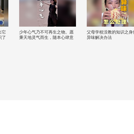
出它
少年心气乃不可再生之物。愿
父母学校没教的知识之身
识了
秉天地灵气而生，随本心肆意
异味解决办法
生长，有着野草般的坚韧，野
花般的自由，拥有生命最蓬勃
的力量。#关注流看美加墨 #我
的端午与粽不同 #2026关注流
春夏星秀场 #千里文化行 #文化
有时节 @努力学习的总结侠 @
搜狐文化 @小狐 @张朝阳 @
文化很有戏 @搜狐视频官方小
助手