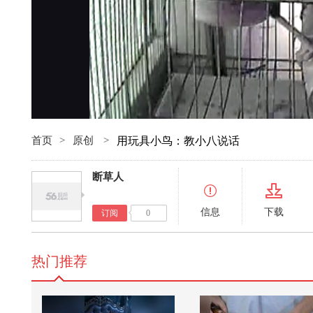
首页
>
原创
>
用玩具小鸟：教小八说话
断草人
信息
下载
订阅
0
热门推荐