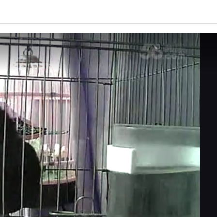
亮度
标准
饱和度
100