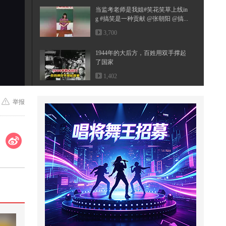
当监考老师是我姐#笑花笑草上线in
g #搞笑是一种贡献 @张朝阳 @搞...
3,700
1944年的大后方，百姓用双手撑起
了国家
1,402
寝室憋笑挑战，真是豁出去了，完
举报
全没有任何包袱！@小狐 @搞笑狐
@...
2,998
意想不到的盗窃方式
1,949
果蝇陷阱
1,001