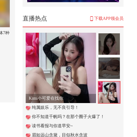
合并战车合成擂台争夺香蕉
1,194
直播热点
下载APP领会员
明朝皇帝短命的背后到底藏着什么
惊天秘密
体7种
13,719
我听不懂，你跟我老公说！女子追
尾前车还不服处罚，交警硬核普法
2,583
《假如我有“读心术”》#花神赴春关
9,802
Kimi小可爱在找你
#2026春季搜狐视频关注流大会 就
纯属娱乐，无不良引导！
你嘴硬，难道我就没有武器嘛
你不知道千帆吗？在那个圈子火爆了！
1,329
读书看报与你道早安~
中国文化常识
眉如远山含黛，目似秋水含波