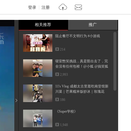
登录
注册
相关推荐
推广
阻止餐厅不文明行为 #小游戏
214
寝室憋笑挑战，真是豁出去了，完
全没有任何包袱！@小狐 @搞笑狐
@...
2,993
11's Vlog·成都太古里逛吃南堂馆新
川菜｜芒果糯米饭炒冰｜玫瑰花
虾...
186
《Super学校》
1,948