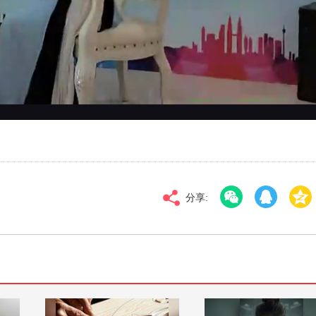
对比度
100
高清
倍速
分享: