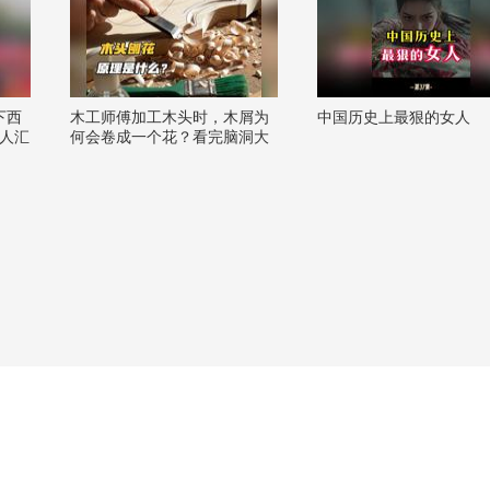
下西
木工师傅加工木头时，木屑为
中国历史上最狠的女人
万人汇
何会卷成一个花？看完脑洞大
美加
开
@晏
 @高
畅酷酷
@呱
 @狐
京城二