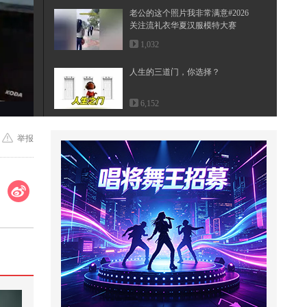
老公的这个照片我非常满意#2026
关注流礼衣华夏汉服模特大赛
1,032
人生的三道门，你选择？
6,152
第1集：程玉棠在相亲时被对方以
举报
金价太贵为由拒绝购买三金，这让
她...
11,749
我就是小馋猫本猫实锤了@张朝阳
@搞笑狐
36,328
夏季护肤，重点放在哪里？保湿、
美白、防晒！真人出镜手把手教你
夏...
2,381