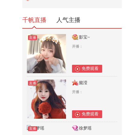
作分享给您！
34,766
千帆直播
人气主播
影宝~
直播
开播：
免费观看
0
懿滢
直播
开播：
免费观看
0
徐梦瑶
直播