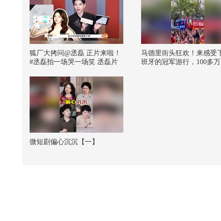
狐厂大拷问️@丞磊 正片来啦！
马德里街头狂欢！来感受
#丞磊拍一场哭一场笑 丞磊片
班牙的冠军游行，100多
场原来是跳着拍的，一场哭一
聚成了红色海洋#关注流看
场笑一阵一阵的，就这么拿捏
墨 @张朝阳 @狐克斯姐 
演出了夏侯澹张三不同的情绪
成的财经观察 @摸鱼兄弟
变化!#丞磊说王楚然修图不用p
速公鹿 @小丰本丰 @阿
脸 摄影师丞磊认证，模特王楚
的 @魏翊东 @辣眼小鑫 
然是不用p脸的权威，丞磊拍照
唧呱唧不是鱼 @胡桃迦子
修图包后期，王楚然也是很善
友娱乐 @足球李有为 @
良，怕丞磊累着直接长成不用p
韩说体育 @搜狐体育
脸的样子#丞磊 @张朝阳 @一
微短剧偏心沉沉【一】
只飞鸿#丞磊拍一场哭一场笑 #