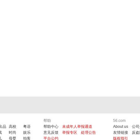
帮助
56.com
6出品
高校
粤语
帮助中心
未成年人举报通道
About us
公司
戏
时尚
娱乐
意见反馈
举报专区
处理公告
友情链接
反盗
儿
母婴
拍客
平台公约
版权指引