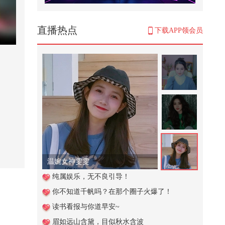
美军炸了13夜B-1出场，英国连夜
撤人，谈判桌就已经塌了
1,016
直播热点
下载APP领会员
好听的话别当真，难听的话别走
心，话说得漂亮是本事，事做得踏
实才...
1,055
11's Vlog·11&@小马同学0219 在港
日记之星际城市采购胶片机｜测
评...
789
第1集：你居然在外面亲热的时候
拍视频！《亲密陷阱，绝不沉默》
5,949
温婉女神雯雯
赵忠祥确诊癌症后病情迅速恶化，
纯属娱乐，无不良引导！
两个月后不幸离世
你不知道千帆吗？在那个圈子火爆了！
193
读书看报与你道早安~
一次运动，就有抗癌效果，三个动
眉如远山含黛，目似秋水含波