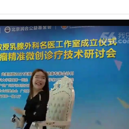
亮度
标准
饱和度
100