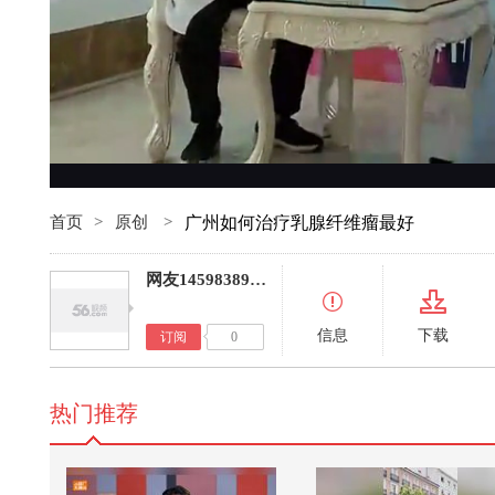
首页
>
原创
>
广州如何治疗乳腺纤维瘤最好
网友14598389068446392
信息
下载
订阅
0
热门推荐