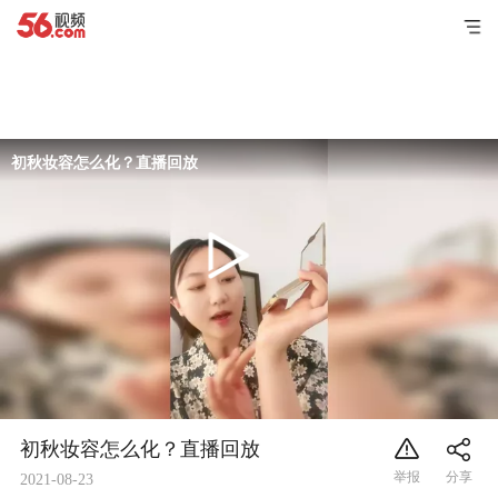
初秋妆容怎么化？直播回放
初秋妆容怎么化？直播回放
2021-08-23