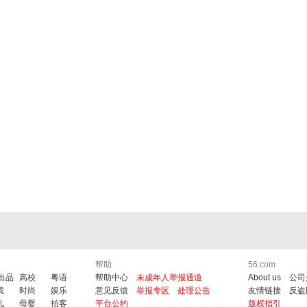
帮助
56.com
6出品
高校
粤语
帮助中心
未成年人举报通道
About us
公司
戏
时尚
娱乐
意见反馈
举报专区
处理公告
友情链接
反盗
儿
母婴
拍客
平台公约
版权指引