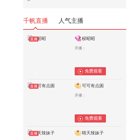
9,097
千帆直播
人气主播
棂昭昭
直播
开播：
免费观看
0
可可有点困
直播
开播：
免费观看
0
晴天辣妹子
直播