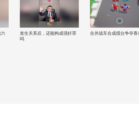
似六
发生关系后，还能构成强奸罪
合并战车合成擂台争夺香
吗