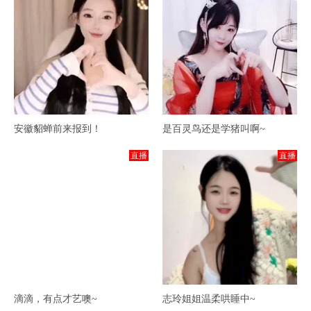
安徽貂蝉前来报到！
是百灵鸟还是学猪叫啊~
直播
直播
滴滴，有点才艺噢~
志玲姐姐温柔哄睡中~