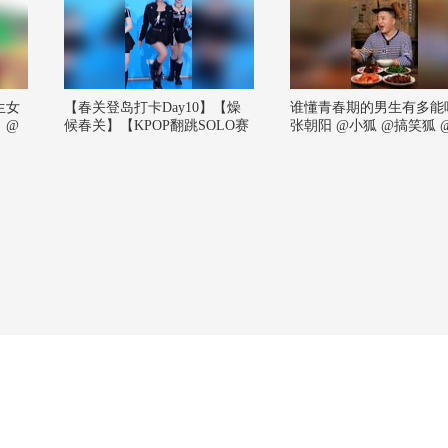
生女
【春关登岛打卡Day10】【燥
谁懂青春期的男生有多能
！@
候春关】【KPOP翻跳SOLO赛
张朝阳 @小狐 @搞笑狐 @
小助
道】高马尾如此美萌#2026春季
后小芳
@郭
搜狐视频关注流大会 #欢迎登
 @
陆春关岛#2026关注流舞蹈大赛