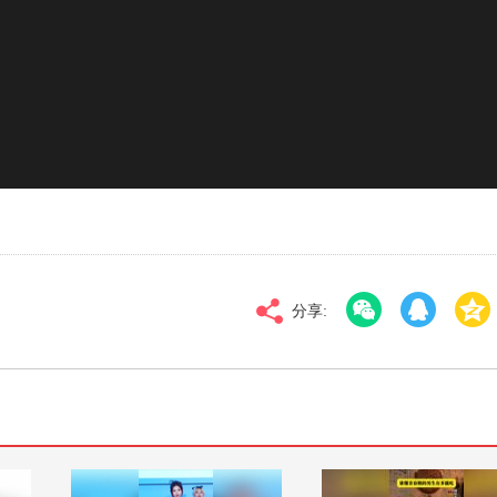
对比度
100
02
高清
倍速
分享: