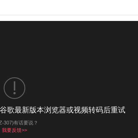
谷歌最新版本浏览器或视频转码后重试
亮度
标准
MZ-307)有话要说？
我要反馈>>
饱和度
100