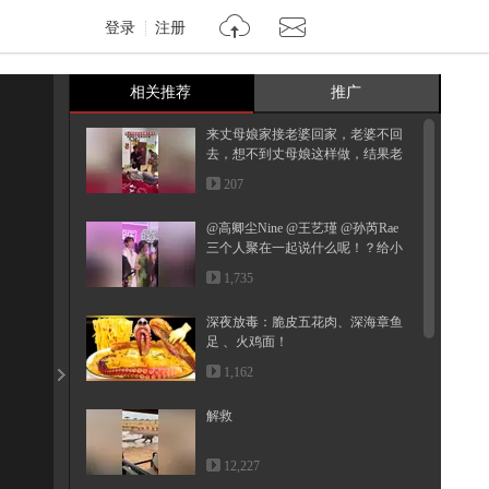
登录
注册
相关推荐
推广
来丈母娘家接老婆回家，老婆不回
去，想不到丈母娘这样做，结果老
婆...
207
@高卿尘Nine @王艺瑾 @孙芮Rae
三个人聚在一起说什么呢！？给小
狐...
1,735
深夜放毒：脆皮五花肉、深海章鱼
足 、火鸡面！
1,162
解救
12,227