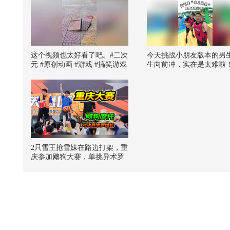
这个视频也太好看了吧。#二次
今天挑战小朋友版本的男
元 #原创动画 #游戏 #搞笑游戏
生向前冲，实在是太难啦
#AI
搜狐体育 @搜狐视频官方
手 @张朝阳 @摄影小乐 
大燕紫 @小申小申 @小狐
努力学习的总结侠
2只雪王抢雪妹在路边打架，重
庆参加飕狗大赛，单挑异术罗
馆长