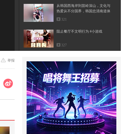
从韩国西海岸到苗岭深山，文化与
热爱从不分国界，韩国忠清南道体
育...
321
:39
阻止餐厅不文明行为 #小游戏
327
纯银色奥特曼中性笔，赛罗奥特曼
举报
充满光之力，欧布三重形态
2,223
切洋葱
1,161
当我们知道每吃五盘就可以抽一次
奖时…@搞笑狐
1,982