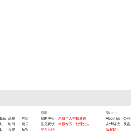
帮助
56.com
6出品
高校
粤语
帮助中心
未成年人举报通道
About us
公司
戏
时尚
娱乐
意见反馈
举报专区
处理公告
友情链接
反盗
儿
母婴
拍客
平台公约
版权指引