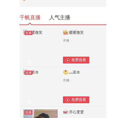
医生叔叔来救治
83
千帆直播
人气主播
暖暖微笑
直播
开播：
免费观看
0
灬若水
直播
开播：
免费观看
0
开心雯雯
直播