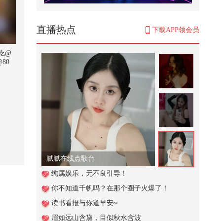
海边遇到馆长一起玩，寻找光头卡
片，奶龙、雪王、假面、一拳超人
2,911
直播热点
下载APP领会员
普京政府宣布中俄立场一致，日本
刚有动作就被中俄朝警告
吃@
80
1,446
#地球online秋关副本 #2026秋季搜
狐视频关注流大会 #一不小心就
潮...
179
清明最戳心的诗：不是所有的春
天，都适合举杯#2026春季搜狐视
频关...
1,291
腻腻在线点歌台
明朝皇帝短命的背后到底藏着什么
纯属娱乐，无不良引导！
惊天秘密
你不知道千帆吗？在那个圈子火爆了！
13,825
读书看报与你道早安~
天气太热了有人中暑晕倒了萌娃请
眉如远山含黛，目似秋水含波