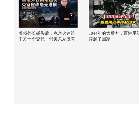
美俄外长碰头后，克宫火速给
1944年的大后方，百姓用
中方一个交代：俄美关系没有
撑起了国家
任何进展