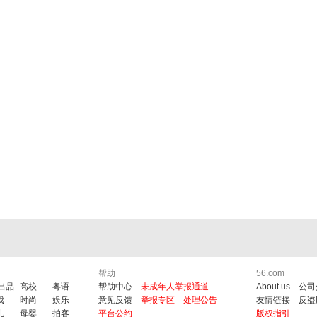
帮助
56.com
6出品
高校
粤语
帮助中心
未成年人举报通道
About us
公司
戏
时尚
娱乐
意见反馈
举报专区
处理公告
友情链接
反盗
儿
母婴
拍客
平台公约
版权指引