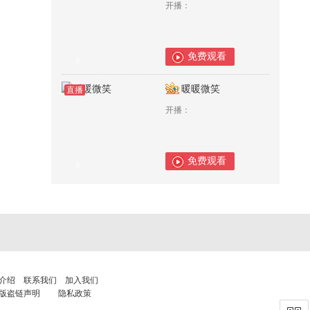
开播：
免费观看
0
暖暖微笑
直播
开播：
免费观看
0
介绍
联系我们
加入我们
版盗链声明
隐私政策