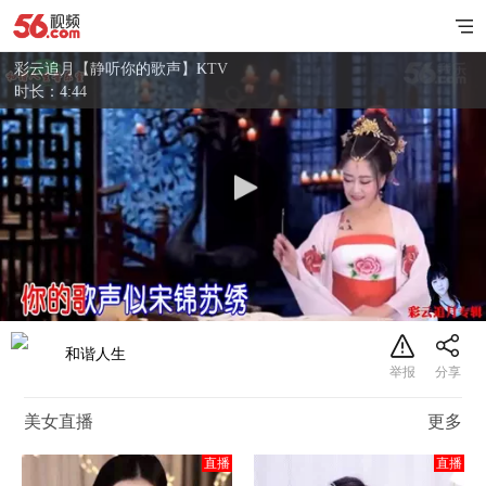
彩云追月【静听你的歌声】KTV
时长：4:44
和谐人生
美女直播
更多
直播
直播