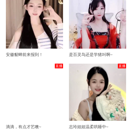
安徽貂蝉前来报到！
是百灵鸟还是学猪叫啊~
直播
直播
滴滴，有点才艺噢~
志玲姐姐温柔哄睡中~