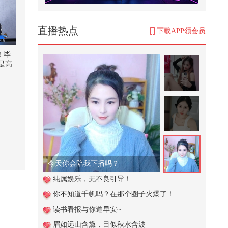
帮助小女孩辨别坏人
4,077
直播热点
下载APP领会员
@曾可妮 专访上线！提前做好耐力
训练准备简直斗志满满！新歌3.29
！毕
即...
是高
2,685
格还
其实
学校的保安叔叔太厉害啦居然一招
年前
就能拿到挂树上的球
起拍
！毕
269
：你
i人的
这个视频也太好看了吧。#二次元 #
只需
原创动画 #游戏 #搞笑游戏 #AI
！评
#黎明
25,106
今天你会陪我下播吗？
怡
【刘珈彤｜声乐小课堂】光说不练
纯属娱乐，无不良引导！
假把式！练声曲可以练起来啦#我
你不知道千帆吗？在那个圈子火爆了！
的...
887
读书看报与你道早安~
当文化遇上武打。热映电影《火遮
眉如远山含黛，目似秋水含波