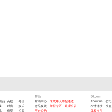
帮助
56.com
6出品
高校
粤语
帮助中心
未成年人举报通道
About us
公司
戏
时尚
娱乐
意见反馈
举报专区
处理公告
友情链接
反盗
儿
母婴
拍客
平台公约
版权指引