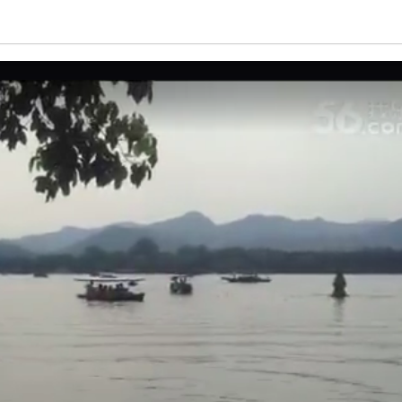
亮度
标准
饱和度
100