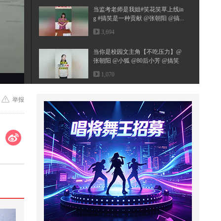
当监考老师是我姐#笑花笑草上线in
g #搞笑是一种贡献 @张朝阳 @搞...
3,694
当你是校园文主角【不吃压力】@
张朝阳 @小狐 @80后小芳 @搞笑
狐
1,070
明朝皇帝短命的背后到底藏着什么
举报
惊天秘密
13,715
这黑锅我克不背！# 搞笑视频
1,751
#2026秋季搜狐视频关注流大会 #地
球online秋关副本 #一不小心就潮...
5,274