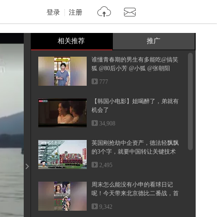
登录
注册
相关推荐
推广
谁懂青春期的男生有多能吃@搞笑
狐 @80后小芳 @小狐 @张朝阳
777
【韩国小电影】姐喝醉了，弟就有
机会了
34,908
英国刚抢劫中企资产，德法轻飘飘
的3个字，就要中国转让关键技术
2,495
周末怎么能没有小申的看球日记
呢！今天带来北京德比二番战，首
钢和...
9,342