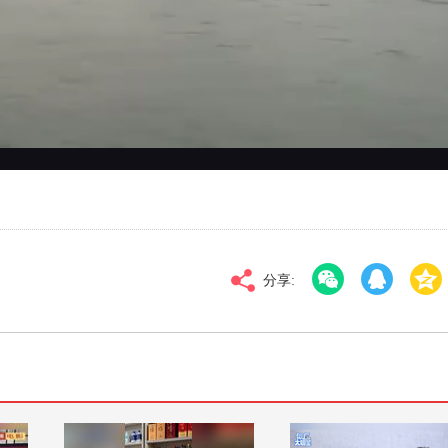
对比度
100
标清
倍速
分享: