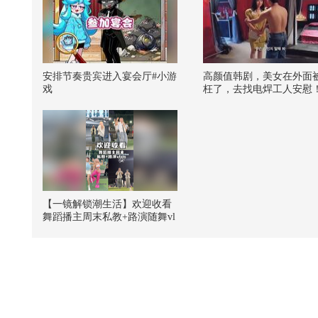
安排节奏贵宾进入宴会厅#小游
高颜值韩剧，美女在外面
戏
枉了，去找电焊工人安慰
【一镜解锁潮生活】欢迎收看
舞蹈播主周末私教+路演随舞vl
og~@潮流生活狐 @KPOP狐 @
张朝阳 @阿畅酷酷的 @小狐
@努力学习的总结侠 #一不小
心就潮了