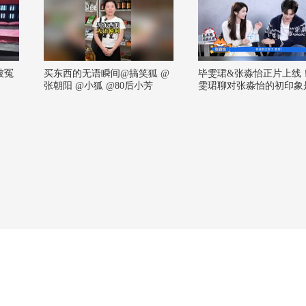
被冤
买东西的无语瞬间@搞笑狐 @
毕雯珺&张淼怡正片上线
！
张朝阳 @小狐 @80后小芳
雯珺聊对张淼怡的初印象
冷，他觉得她的外形和性
挺不同的，反差萌认证！
他们俩第一次见面是在几
的同一届星辰大海，还一
过合照！对抗路搭档上线
雯珺和张淼怡的片场日常
给我一脚，我给你一脚。
友谊有时候不需要话题，
要脚速，这很抽象但有用
论去还有小礼物别错过！
前他会归来 #毕雯珺张淼