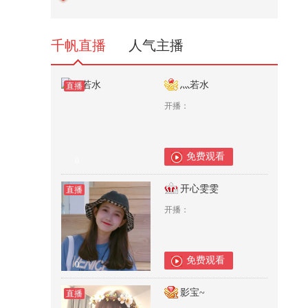
眼》里的招式真的能打吗？@张朝
阳...
7,832
千帆直播
人气主播
灬若水
直播
开播：
免费观看
0
开心雯雯
直播
开播：
免费观看
0
影宝~
直播