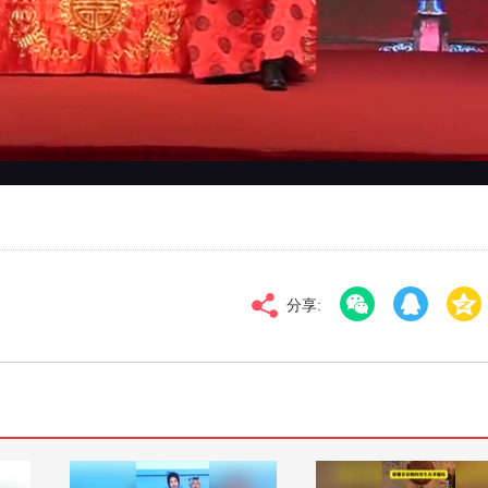
对比度
100
高清
倍速
分享: