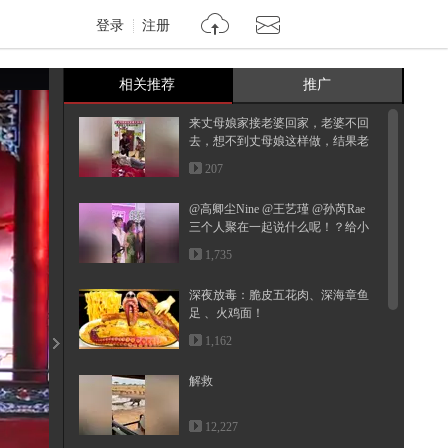
登录
注册
相关推荐
推广
来丈母娘家接老婆回家，老婆不回
去，想不到丈母娘这样做，结果老
婆...
207
@高卿尘Nine @王艺瑾 @孙芮Rae
三个人聚在一起说什么呢！？给小
狐...
1,735
深夜放毒：脆皮五花肉、深海章鱼
足 、火鸡面！
1,162
解救
12,227