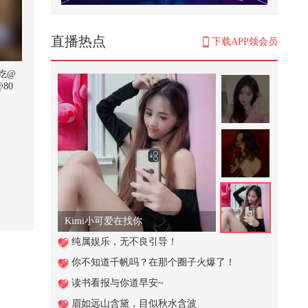
海边遇到馆长一起玩，寻找光头卡
片，奶龙、雪王、假面、一拳超人
2,911
直播热点
下载APP领会员
普京政府宣布中俄立场一致，日本
刚有动作就被中俄朝警告
吃@
80
1,446
#地球online秋关副本 #2026秋季搜
狐视频关注流大会 #一不小心就
潮...
179
清明最戳心的诗：不是所有的春
天，都适合举杯#2026春季搜狐视
频关...
1,291
Kimi小可爱在找你
明朝皇帝短命的背后到底藏着什么
纯属娱乐，无不良引导！
惊天秘密
你不知道千帆吗？在那个圈子火爆了！
13,825
读书看报与你道早安~
天气太热了有人中暑晕倒了萌娃请
眉如远山含黛，目似秋水含波