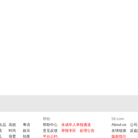
帮助
56.com
6出品
高校
粤语
帮助中心
未成年人举报通道
About us
公司
戏
时尚
娱乐
意见反馈
举报专区
处理公告
友情链接
反盗
儿
母婴
拍客
平台公约
版权指引