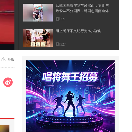
从韩国西海岸到苗岭深山，文化与
热爱从不分国界，韩国忠清南道体
育...
321
阻止餐厅不文明行为 #小游戏
327
纯银色奥特曼中性笔，赛罗奥特曼
举报
充满光之力，欧布三重形态
2,223
切洋葱
1,161
当我们知道每吃五盘就可以抽一次
奖时…@搞笑狐
1,982