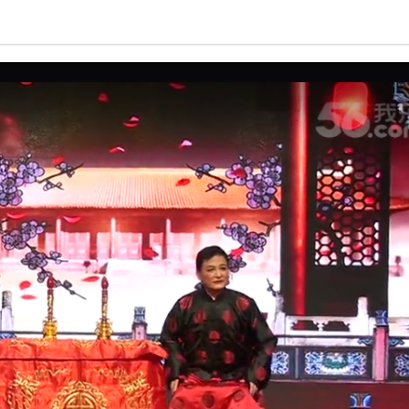
亮度
标准
饱和度
100