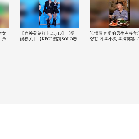
生女
【春关登岛打卡Day10】【燥
谁懂青春期的男生有多能
！@
候春关】【KPOP翻跳SOLO赛
张朝阳 @小狐 @搞笑狐 @
小助
道】高马尾如此美萌#2026春季
后小芳
@郭
搜狐视频关注流大会 #欢迎登
 @
陆春关岛#2026关注流舞蹈大赛