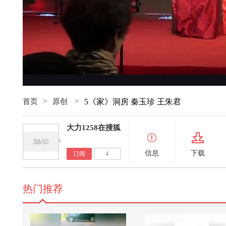
首页
>
原创
>
5《家》洞房 秦玉珍 王朱君
大力1258在搜狐
信息
下载
订阅
4
热门推荐