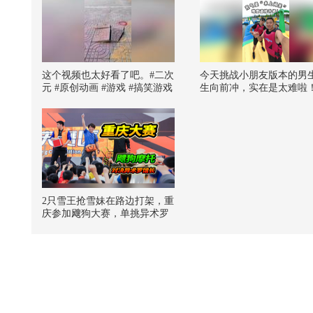
这个视频也太好看了吧。#二次
今天挑战小朋友版本的男
元 #原创动画 #游戏 #搞笑游戏
生向前冲，实在是太难啦
#AI
搜狐体育 @搜狐视频官方
手 @张朝阳 @摄影小乐 
大燕紫 @小申小申 @小狐
努力学习的总结侠
2只雪王抢雪妹在路边打架，重
庆参加飕狗大赛，单挑异术罗
馆长