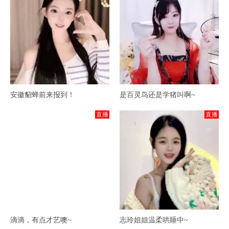
安徽貂蝉前来报到！
是百灵鸟还是学猪叫啊~
直播
直播
滴滴，有点才艺噢~
志玲姐姐温柔哄睡中~