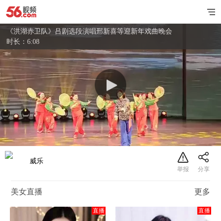
《洪湖赤卫队》吕剧选段演唱邢新喜等迎新年戏曲晚会
时长：6:08
威乐
美女直播
更多
直播
直播