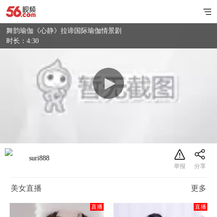
舞韵瑜伽《心静》拉谛国际瑜伽情景剧
时长：4:30
suri888
美女直播
更多
直播
直播